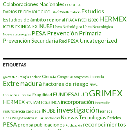
Colaboraciones Nacionales
CORDELIA
Estudios
DARIOS EPIDEMIOLOGICO
DARÍOS Inflamatorio
HERMEX
Estudios de ámbito regional
FIACA
FrEE
H2020
INUBE
INCA-EX
ICTUS-EX
Línea Nefrológica
Línea Neurológica
Prevención Primaria
PESA
Nuevas tecnologías
Prevención Secundaria
Uncategorized
Red PESA
ETIQUETAS
Ciencia
Congreso
docencia
@RevisNeurologia
anciano
congresos
Extremadura
factores de riesgo
FEVAL
GRIMEX
FUNDESALUD
Fragilidad
fibrilación auricular
incorporación
HERMEX
Ictus
IAM
INCA
HTA
Innovación
investigación
INUBE
insuficiencia cardiaca
jornada
Nuevas Tecnologías
Pericles
Línea Riesgo Cardiovascular
mortalidad
PESA
reconocimientos
prensa
publicaciones
Publicación