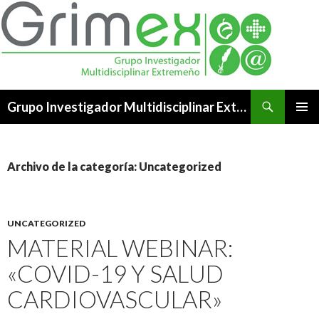
Buscar
Grupo Investigador Multidisciplinar Extremeño
SALTAR
MENÚ
AL
PRINCI
CONTENIDO
Archivo de la categoría: Uncategorized
UNCATEGORIZED
MATERIAL WEBINAR:
«COVID-19 Y SALUD
CARDIOVASCULAR»