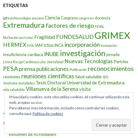
ETIQUETAS
Ciencia
Congreso
docencia
@RevisNeurologia
anciano
congresos
Extremadura
factores de riesgo
FEVAL
GRIMEX
FUNDESALUD
Fragilidad
fibrilación auricular
incorporación
HERMEX
Ictus
IAM
INCA
HTA
Innovación
investigación
INUBE
insuficiencia cardiaca
jornada
Nuevas Tecnologías
Pericles
Línea Riesgo Cardiovascular
mortalidad
PESA
reconocimientos
prensa
publicaciones
Publicación
reuniones científicas
reuniones
Salud
saludable
SES
Tesis Doctoral
Universidad de Extremadura
Síndrome metabólico
Villanueva de la Serena
visita
vida saludable
Privacidad y cookies: este sitio utiliza cookies. Al continuar utilizando esta
web, aceptas su uso.
Para obtener más información, incluido cómo controlar las cookies,
¿Quienes somos?
consulta aquí:
Política de cookies
Inicio
Resumen de Actividades