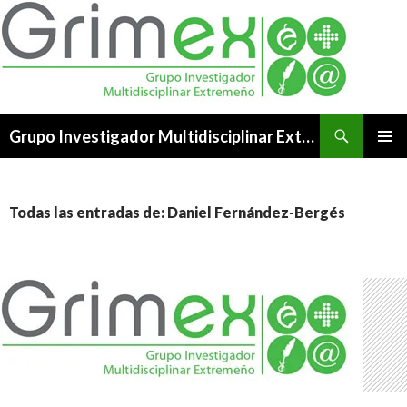
Buscar
Grupo Investigador Multidisciplinar Extremeño
SALTAR
MENÚ
AL
PRINCI
CONTENIDO
Todas las entradas de: Daniel Fernández-Bergés