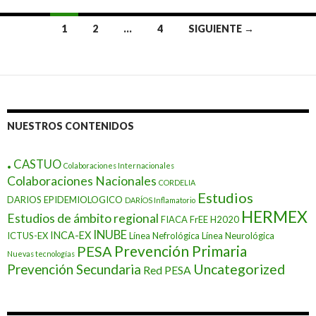
Ir
1
2
…
4
SIGUIENTE →
a
las
entradas
NUESTROS CONTENIDOS
.
CASTUO
Colaboraciones Internacionales
Colaboraciones Nacionales
CORDELIA
Estudios
DARIOS EPIDEMIOLOGICO
DARÍOS Inflamatorio
HERMEX
Estudios de ámbito regional
FIACA
FrEE
H2020
INUBE
INCA-EX
ICTUS-EX
Línea Nefrológica
Línea Neurológica
Prevención Primaria
PESA
Nuevas tecnologías
Prevención Secundaria
Uncategorized
Red PESA