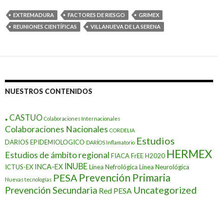
EXTREMADURA
FACTORES DE RIESGO
GRIMEX
REUNIONES CIENTÍFICAS
VILLANUEVA DE LA SERENA
NUESTROS CONTENIDOS
.
CASTUO
Colaboraciones Internacionales
Colaboraciones Nacionales
CORDELIA
Estudios
DARIOS EPIDEMIOLOGICO
DARÍOS Inflamatorio
HERMEX
Estudios de ámbito regional
FIACA
FrEE
H2020
INUBE
INCA-EX
ICTUS-EX
Línea Nefrológica
Línea Neurológica
Prevención Primaria
PESA
Nuevas tecnologías
Prevención Secundaria
Uncategorized
Red PESA