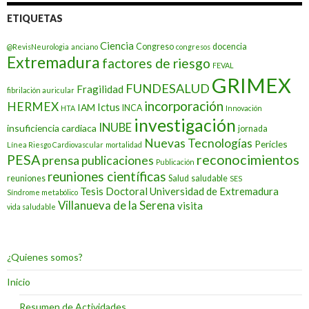
ETIQUETAS
Ciencia
Congreso
docencia
@RevisNeurologia
anciano
congresos
Extremadura
factores de riesgo
FEVAL
GRIMEX
FUNDESALUD
Fragilidad
fibrilación auricular
incorporación
HERMEX
Ictus
IAM
INCA
HTA
Innovación
investigación
INUBE
insuficiencia cardiaca
jornada
Nuevas Tecnologías
Pericles
Línea Riesgo Cardiovascular
mortalidad
PESA
reconocimientos
prensa
publicaciones
Publicación
reuniones científicas
reuniones
Salud
saludable
SES
Tesis Doctoral
Universidad de Extremadura
Síndrome metabólico
Villanueva de la Serena
visita
vida saludable
¿Quienes somos?
Inicio
Resumen de Actividades