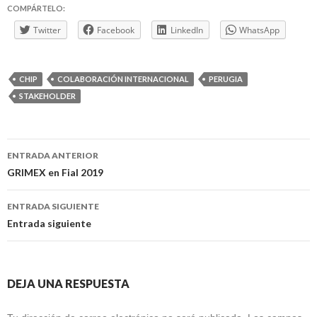
COMPÁRTELO:
Twitter
Facebook
LinkedIn
WhatsApp
CHIP
COLABORACIÓN INTERNACIONAL
PERUGIA
STAKEHOLDER
Navegación
ENTRADA ANTERIOR
de
GRIMEX en Fial 2019
entradas
ENTRADA SIGUIENTE
Entrada siguiente
DEJA UNA RESPUESTA