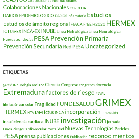
Colaboraciones Internacionales
Colaboraciones Nacionales
CORDELIA
Estudios
DARIOS EPIDEMIOLOGICO
DARÍOS Inflamatorio
HERMEX
Estudios de ámbito regional
FIACA
FrEE
H2020
INUBE
INCA-EX
ICTUS-EX
Línea Nefrológica
Línea Neurológica
Prevención Primaria
PESA
Nuevas tecnologías
Prevención Secundaria
Uncategorized
Red PESA
ETIQUETAS
Ciencia
Congreso
docencia
@RevisNeurologia
anciano
congresos
Extremadura
factores de riesgo
FEVAL
GRIMEX
FUNDESALUD
Fragilidad
fibrilación auricular
incorporación
HERMEX
Ictus
IAM
INCA
HTA
Innovación
investigación
INUBE
insuficiencia cardiaca
jornada
Nuevas Tecnologías
Pericles
Línea Riesgo Cardiovascular
mortalidad
PESA
reconocimientos
prensa
publicaciones
Publicación