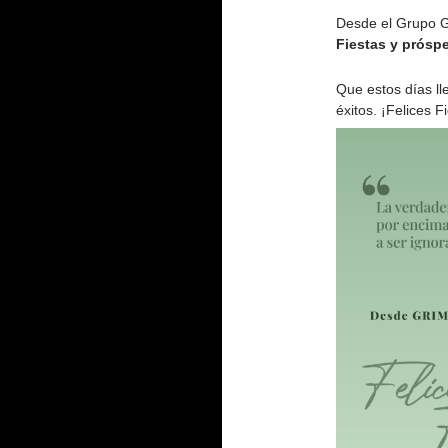
Desde el Grupo 
Fiestas y prósp
Que estos días l
éxitos. ¡Felices F