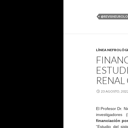
@REVISNEUROLO
LÍNEA NEFROLÓG
FINANC
ESTUD
RENAL 
23 AGOSTO, 202
El Profesor Dr. N
investigadores 
financiación por
“Estudio del sis