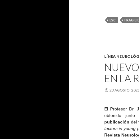
ESC
FRAGIL
LÍNEA NEUROLÓG
NUEVO
EN LA 
23 AGOSTO, 202
El Profesor Dr.
obtenido junto
publicación
del 
factors in young 
Revista Neurolo