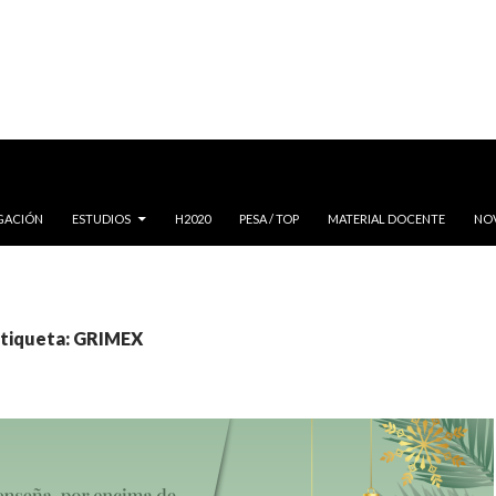
IGACIÓN
ESTUDIOS
H2020
PESA / TOP
MATERIAL DOCENTE
NO
 etiqueta: GRIMEX