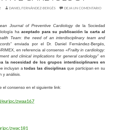
2
DANIEL FERNÁNDEZ-BERGÉS
DEJA UN COMENTARIO
ean Journal of Preventive Cardiology
de la Sociedad
iología ha
aceptado para su publicación la carta al
Health Team: the need of an interdisciplinary team and
ecords”
enviada por el Dr. Daniel Fernández-Bergés,
GRIMEX, en referencia al consenso
«Frailty in cardiology:
sment and clinical implications for general cardiology”
en
ca la necesidad de los grupos interdisciplinares en
e incluyan a
todas las disciplinas
que participan en su
n y análisis.
 el consenso en el siguiente link:
3/eurjpc/zwaa167
urjpc/zwac181