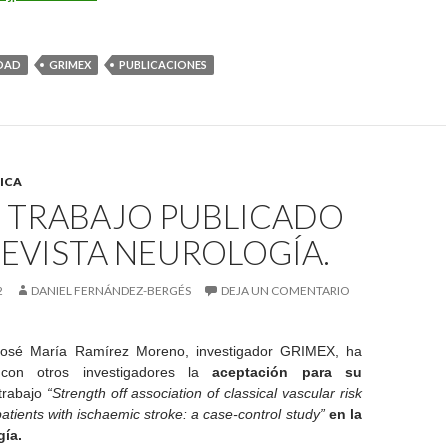
IDAD
GRIMEX
PUBLICACIONES
ICA
 TRABAJO PUBLICADO
REVISTA NEUROLOGÍA.
2
DANIEL FERNÁNDEZ-BERGÉS
DEJA UN COMENTARIO
 José María Ramírez Moreno, investigador GRIMEX, ha
 con otros investigadores la
aceptación para su
trabajo
“Strength off association of classical vascular risk
patients with ischaemic stroke: a case-control study”
en la
gía.