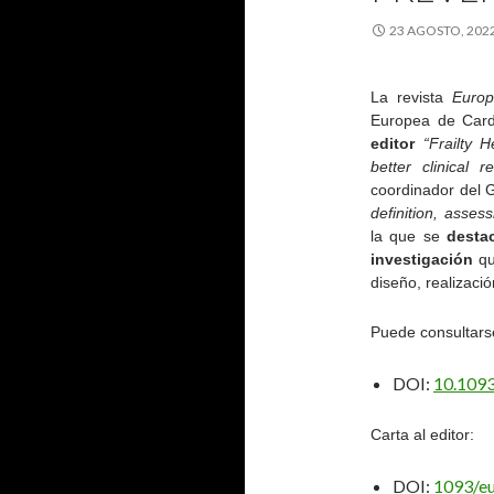
23 AGOSTO, 202
La revista
Europ
Europea de Card
editor
“Frailty 
better clinical r
coordinador del 
definition, asses
la que se
desta
investigación
qu
diseño, realizació
Puede consultarse
DOI:
10.109
Carta al editor:
DOI:
1093/e