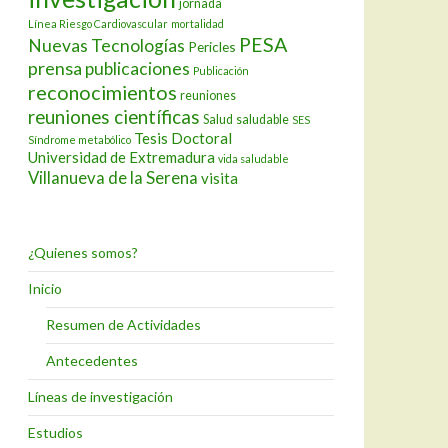
jornada
Línea Riesgo Cardiovascular
mortalidad
PESA
Nuevas Tecnologías
Pericles
prensa
publicaciones
Publicación
reconocimientos
reuniones
reuniones científicas
Salud
saludable
SES
Tesis Doctoral
Síndrome metabólico
Universidad de Extremadura
vida saludable
Villanueva de la Serena
visita
¿Quienes somos?
Inicio
Resumen de Actividades
Antecedentes
Líneas de investigación
Estudios