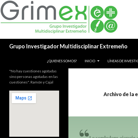
Buscar
Grupo Investigador Multidisciplinar Extremeño
SALTAR AL CONTENIDO
¿QUIENES SOMOS?
INICIO
LÍNEAS DE INVEST
"No hay cuestiones agotadas
sino personas agotadas en las
cuestiones". Ramón y Cajal
Archivo de la