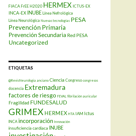
HERMEX
FIACA
FrEE
H2020
ICTUS-EX
INUBE
INCA-EX
Línea Nefrológica
PESA
Línea Neurológica
Nuevas tecnologías
Prevención Primaria
Prevención Secundaria
Red PESA
Uncategorized
ETIQUETAS
Ciencia
Congreso
@RevisNeurologia
anciano
congresos
Extremadura
docencia
factores de riesgo
FEVAL
fibrilación auricular
FUNDESALUD
Fragilidad
GRIMEX
HERMEX
Ictus
IAM
HTA
incorporación
INCA
Innovación
INUBE
insuficiencia cardiaca
investigación