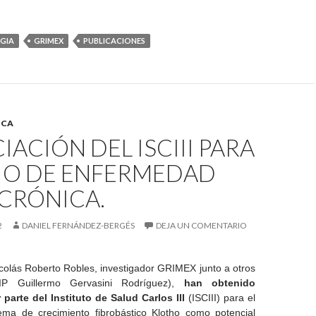
GIA
GRIMEX
PUBLICACIONES
ICA
IACIÓN DEL ISCIII PARA
IO DE ENFERMEDAD
CRÓNICA.
2
DANIEL FERNÁNDEZ-BERGÉS
DEJA UN COMENTARIO
icolás Roberto Robles, investigador GRIMEX junto a otros
(IP Guillermo Gervasini Rodríguez),
han obtenido
 parte del Instituto de Salud Carlos III
(ISCIII) para el
tema de crecimiento fibrobástico Klotho como potencial