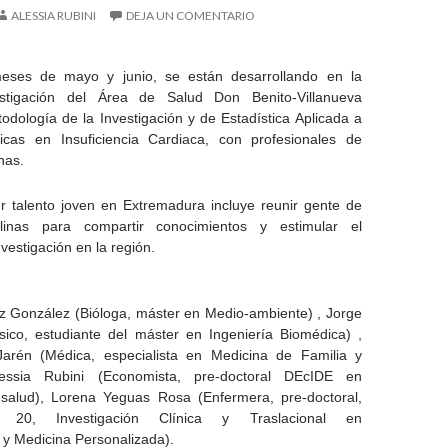
ALESSIA RUBINI
DEJA UN COMENTARIO
eses de mayo y junio, se están desarrollando en la
stigación del Área de Salud Don Benito-Villanueva
dología de la Investigación y de Estadística Aplicada a
icas en Insuficiencia Cardiaca, con profesionales de
inas.
r talento joven en Extremadura incluye reunir gente de
iplinas para compartir conocimientos y estimular el
nvestigación en la región.
 González (Bióloga, máster en Medio-ambiente) , Jorge
ico, estudiante del máster en Ingeniería Biomédica) ,
arén (Médica, especialista en Medicina de Familia y
lessia Rubini (Economista, pre-doctoral DEcIDE en
salud), Lorena Yeguas Rosa (Enfermera, pre-doctoral,
 20, Investigación Clínica y Traslacional en
y Medicina Personalizada).