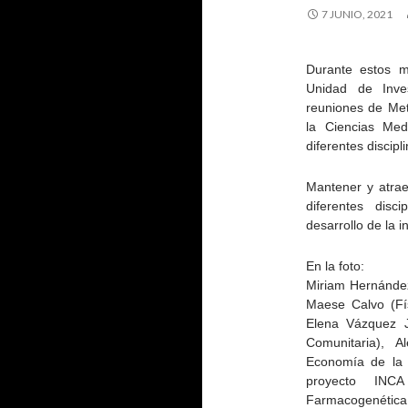
7 JUNIO, 2021
Durante estos m
Unidad de Inve
reuniones de Meto
la Ciencias Med
diferentes discipl
Mantener y atrae
diferentes disc
desarrollo de la i
En la foto:
Miriam Hernández
Maese Calvo (Fís
Elena Vázquez J
Comunitaria), A
Economía de la 
proyecto INCA
Farmacogenética 