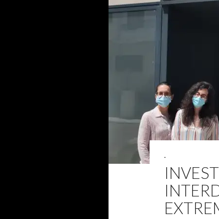
.
INVES
INTERD
EXTRE