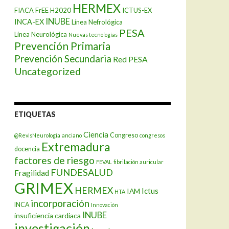
HERMEX
FIACA
FrEE
H2020
ICTUS-EX
INUBE
INCA-EX
Línea Nefrológica
PESA
Línea Neurológica
Nuevas tecnologías
Prevención Primaria
Prevención Secundaria
Red PESA
Uncategorized
ETIQUETAS
Ciencia
Congreso
@RevisNeurologia
anciano
congresos
Extremadura
docencia
factores de riesgo
FEVAL
fibrilación auricular
FUNDESALUD
Fragilidad
GRIMEX
HERMEX
Ictus
IAM
HTA
incorporación
INCA
Innovación
INUBE
insuficiencia cardiaca
investigación