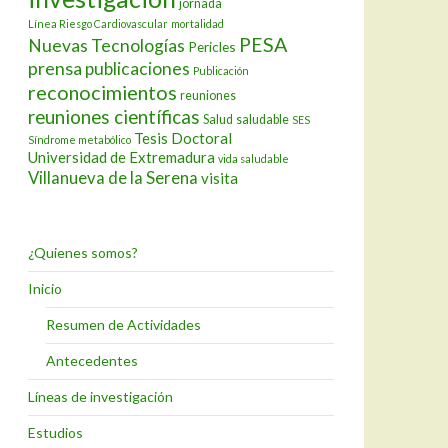
jornada
Línea Riesgo Cardiovascular
mortalidad
PESA
Nuevas Tecnologías
Pericles
prensa
publicaciones
Publicación
reconocimientos
reuniones
reuniones científicas
Salud
saludable
SES
Tesis Doctoral
Síndrome metabólico
Universidad de Extremadura
vida saludable
Villanueva de la Serena
visita
¿Quienes somos?
Inicio
Resumen de Actividades
Antecedentes
Líneas de investigación
Estudios