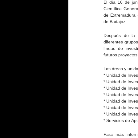
El día 16 de ju
Científica Genera
de Extremadura (
de Badajoz.
Después de la a
diferentes grupos
líneas de invest
futuros proyecto
Las áreas y unida
* Unidad de Inve
* Unidad de Inve
* Unidad de Inves
* Unidad de Inve
* Unidad de Inves
* Unidad de Inve
* Unidad de Inves
* Servicios de Ap
Para más inform