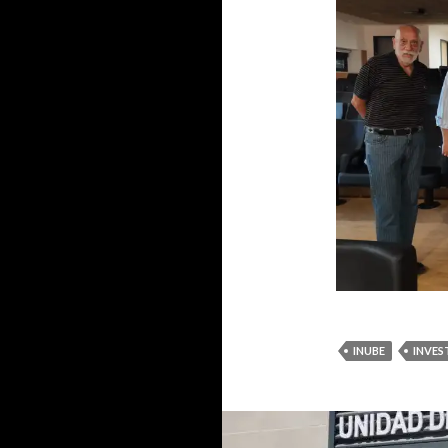
INUBE
INVES