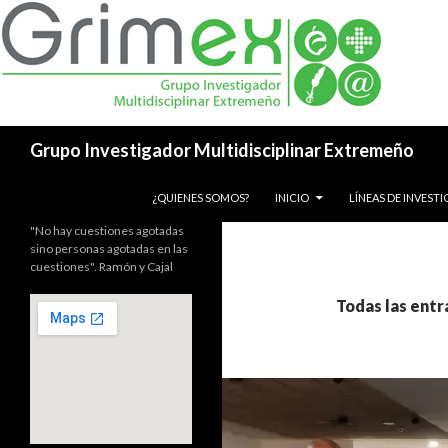
Buscar
Grupo Investigador Multidisciplinar Extremeño
SALTAR AL CONTENIDO
¿QUIENES SOMOS?
INICIO
LÍNEAS DE INVEST
"No hay cuestiones agotadas
sino personas agotadas en las
cuestiones". Ramón y Cajal
Todas las entr