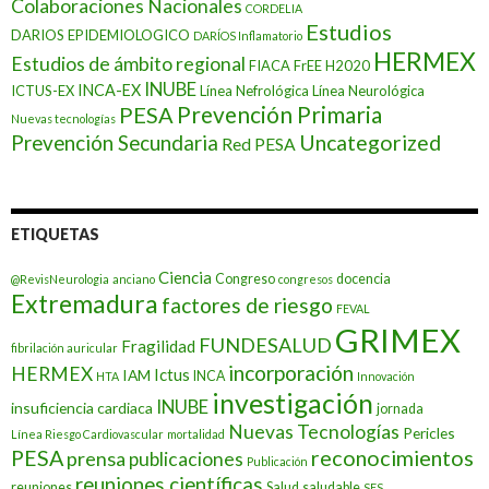
Colaboraciones Nacionales
CORDELIA
Estudios
DARIOS EPIDEMIOLOGICO
DARÍOS Inflamatorio
HERMEX
Estudios de ámbito regional
FIACA
FrEE
H2020
INUBE
INCA-EX
ICTUS-EX
Línea Nefrológica
Línea Neurológica
Prevención Primaria
PESA
Nuevas tecnologías
Prevención Secundaria
Uncategorized
Red PESA
ETIQUETAS
Ciencia
Congreso
docencia
@RevisNeurologia
anciano
congresos
Extremadura
factores de riesgo
FEVAL
GRIMEX
FUNDESALUD
Fragilidad
fibrilación auricular
incorporación
HERMEX
Ictus
IAM
INCA
HTA
Innovación
investigación
INUBE
insuficiencia cardiaca
jornada
Nuevas Tecnologías
Pericles
Línea Riesgo Cardiovascular
mortalidad
PESA
reconocimientos
prensa
publicaciones
Publicación
reuniones científicas
reuniones
Salud
saludable
SES