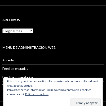
ARCHIVOS
Archivos
MENÚ DE ADMINSTRACIÓN WEB
Acceder
Feed de entradas
Feed de comentarios
Privacidad y cookies: este sitio utiliza cookies. Al continuar utilizando esta
WordPress.org
web, aceptas su uso.
Para obtener más información, incluido cómo controlar las cookies,
consulta aquí:
Política de cookies