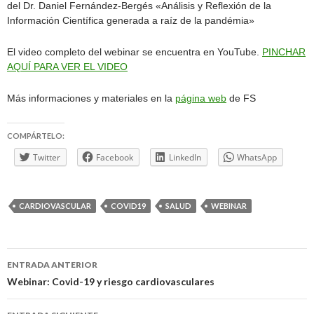
del Dr. Daniel Fernández-Bergés «Análisis y Reflexión de la
Información Científica generada a raíz de la pandémia»
El video completo del webinar se encuentra en YouTube.
PINCHAR
AQUÍ PARA VER EL VIDEO
Más informaciones y materiales en la
página web
de FS
COMPÁRTELO:
Twitter
Facebook
LinkedIn
WhatsApp
CARDIOVASCULAR
COVID19
SALUD
WEBINAR
Navegación
ENTRADA ANTERIOR
de
Webinar: Covid-19 y riesgo cardiovasculares
entradas