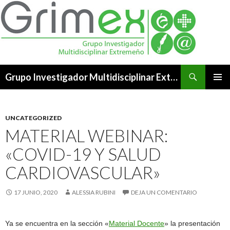
Buscar
Grupo Investigador Multidisciplinar Extremeño
SALTAR
MENÚ
AL
PRINCI
CONTENIDO
UNCATEGORIZED
MATERIAL WEBINAR:
«COVID-19 Y SALUD
CARDIOVASCULAR»
17 JUNIO, 2020
ALESSIA RUBINI
DEJA UN COMENTARIO
Ya se encuentra en la sección «
Material Docente
» la presentación