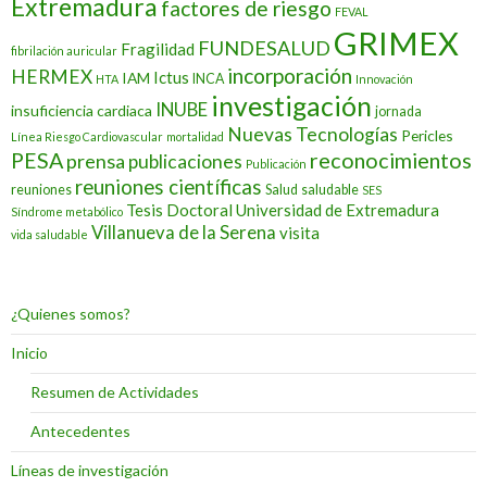
Extremadura
factores de riesgo
FEVAL
GRIMEX
FUNDESALUD
Fragilidad
fibrilación auricular
incorporación
HERMEX
Ictus
IAM
INCA
HTA
Innovación
investigación
INUBE
insuficiencia cardiaca
jornada
Nuevas Tecnologías
Pericles
Línea Riesgo Cardiovascular
mortalidad
PESA
reconocimientos
prensa
publicaciones
Publicación
reuniones científicas
reuniones
Salud
saludable
SES
Tesis Doctoral
Universidad de Extremadura
Síndrome metabólico
Villanueva de la Serena
visita
vida saludable
¿Quienes somos?
Inicio
Resumen de Actividades
Antecedentes
Líneas de investigación