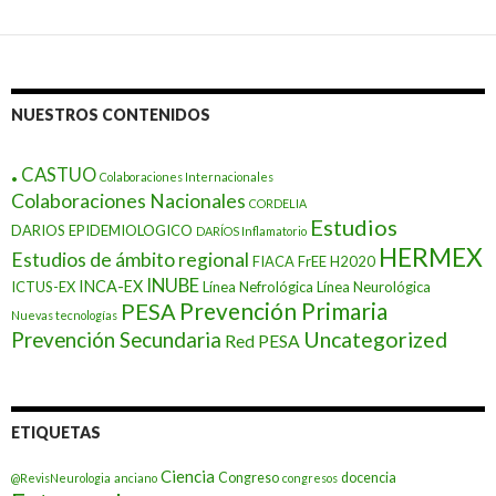
NUESTROS CONTENIDOS
.
CASTUO
Colaboraciones Internacionales
Colaboraciones Nacionales
CORDELIA
Estudios
DARIOS EPIDEMIOLOGICO
DARÍOS Inflamatorio
HERMEX
Estudios de ámbito regional
FIACA
FrEE
H2020
INUBE
INCA-EX
ICTUS-EX
Línea Nefrológica
Línea Neurológica
Prevención Primaria
PESA
Nuevas tecnologías
Prevención Secundaria
Uncategorized
Red PESA
ETIQUETAS
Ciencia
Congreso
docencia
@RevisNeurologia
anciano
congresos