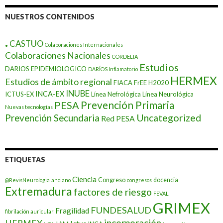
NUESTROS CONTENIDOS
.
CASTUO
Colaboraciones Internacionales
Colaboraciones Nacionales
CORDELIA
Estudios
DARIOS EPIDEMIOLOGICO
DARÍOS Inflamatorio
HERMEX
Estudios de ámbito regional
FIACA
FrEE
H2020
INUBE
INCA-EX
ICTUS-EX
Línea Nefrológica
Línea Neurológica
Prevención Primaria
PESA
Nuevas tecnologías
Prevención Secundaria
Uncategorized
Red PESA
ETIQUETAS
Ciencia
Congreso
docencia
@RevisNeurologia
anciano
congresos
Extremadura
factores de riesgo
FEVAL
GRIMEX
FUNDESALUD
Fragilidad
fibrilación auricular
incorporación