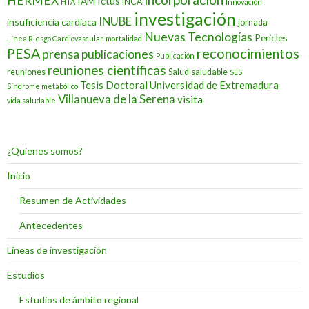
HERMEX
Ictus
IAM
INCA
HTA
Innovación
investigación
INUBE
insuficiencia cardiaca
jornada
Nuevas Tecnologías
Pericles
Línea Riesgo Cardiovascular
mortalidad
PESA
reconocimientos
prensa
publicaciones
Publicación
reuniones científicas
reuniones
Salud
saludable
SES
Tesis Doctoral
Universidad de Extremadura
Síndrome metabólico
Villanueva de la Serena
visita
vida saludable
¿Quienes somos?
Inicio
Resumen de Actividades
Antecedentes
Líneas de investigación
Estudios
Estudios de ámbito regional