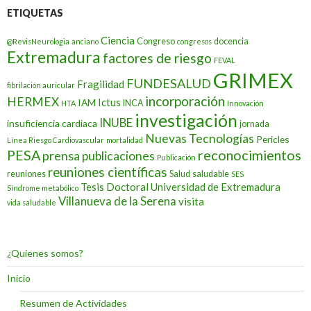
ETIQUETAS
Ciencia
Congreso
docencia
@RevisNeurologia
anciano
congresos
Extremadura
factores de riesgo
FEVAL
GRIMEX
FUNDESALUD
Fragilidad
fibrilación auricular
incorporación
HERMEX
Ictus
IAM
INCA
HTA
Innovación
investigación
INUBE
insuficiencia cardiaca
jornada
Nuevas Tecnologías
Pericles
Línea Riesgo Cardiovascular
mortalidad
PESA
reconocimientos
prensa
publicaciones
Publicación
reuniones científicas
reuniones
Salud
saludable
SES
Tesis Doctoral
Universidad de Extremadura
Síndrome metabólico
Villanueva de la Serena
visita
vida saludable
¿Quienes somos?
Inicio
Resumen de Actividades