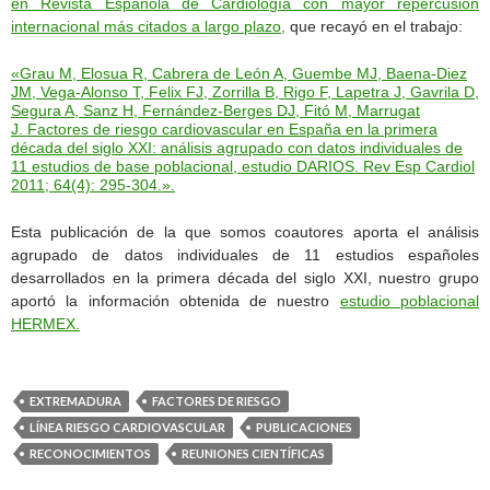
en Revista Española de Cardiología con mayor repercusión
internacional más citados a largo plazo,
que recayó en el trabajo:
«Grau M, Elosua R, Cabrera de León A, Guembe MJ, Baena-Diez
JM, Vega-Alonso T, Felix FJ, Zorrilla B, Rigo F, Lapetra J, Gavrila D,
Segura A, Sanz H, Fernández-Berges DJ, Fitó M, Marrugat
J. Factores de riesgo cardiovascular en España en la primera
década del siglo XXI: análisis agrupado con datos individuales de
11 estudios de base poblacional, estudio DARIOS. Rev Esp Cardiol
2011; 64(4): 295-304.».
Esta publicación de la que somos coautores aporta el análisis
agrupado de datos individuales de 11 estudios españoles
desarrollados en la primera década del siglo XXI, nuestro grupo
aportó la información obtenida de nuestro
estudio poblacional
HERMEX.
EXTREMADURA
FACTORES DE RIESGO
LÍNEA RIESGO CARDIOVASCULAR
PUBLICACIONES
RECONOCIMIENTOS
REUNIONES CIENTÍFICAS