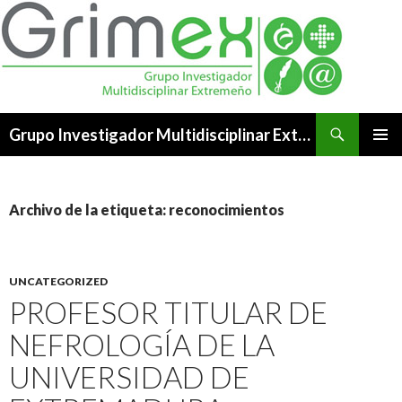
Buscar
Grupo Investigador Multidisciplinar Extremeño
SALTAR
MENÚ
AL
PRINCI
CONTENIDO
Archivo de la etiqueta: reconocimientos
UNCATEGORIZED
PROFESOR TITULAR DE
NEFROLOGÍA DE LA
UNIVERSIDAD DE