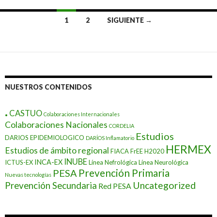
Ir
1
2
SIGUIENTE →
a
las
entradas
NUESTROS CONTENIDOS
.
CASTUO
Colaboraciones Internacionales
Colaboraciones Nacionales
CORDELIA
Estudios
DARIOS EPIDEMIOLOGICO
DARÍOS Inflamatorio
HERMEX
Estudios de ámbito regional
FIACA
FrEE
H2020
INUBE
INCA-EX
ICTUS-EX
Línea Nefrológica
Línea Neurológica
Prevención Primaria
PESA
Nuevas tecnologías
Prevención Secundaria
Uncategorized
Red PESA