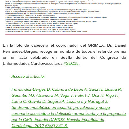
En la foto de cabecera el coordinador del GRIMEX, Dr. Daniel
Fernández-Bergés, recoge en nombre de todos el referido premio
en un acto celebrado en Sevilla dentro del Congreso de
Enfermedades Cardiovasculares
#SEC18
.
Acceso al artículo:
Fernández-Bergés D, Cabrera de León A, Sanz H, Elosua R,
Guembe MJ, Alzamora M, Vega T, Félix FJ, Oriz H, Rigo F,
Lama C, Gavrila D, Segura A, Lozano L y Narrugat J.
Síndrome metabólico en España: prevalencia y riesgo
coronario asociado a la definición armonizada y a la propuesta
por la OMS. Estudio DARIOS. Revista Española de
Cardiología. 2012;65(3):241-8.