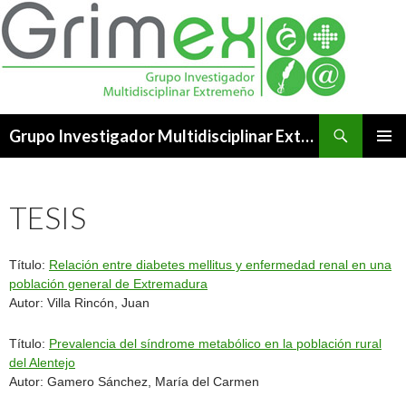
Buscar
Grupo Investigador Multidisciplinar Extremeño
SALTAR
MENÚ
AL
PRINCI
CONTENIDO
TESIS
Título:
Relación entre diabetes mellitus y enfermedad renal en una
población general de Extremadura
Autor: Villa Rincón, Juan
Título:
Prevalencia del síndrome metabólico en la población rural
del Alentejo
Autor: Gamero Sánchez, María del Carmen