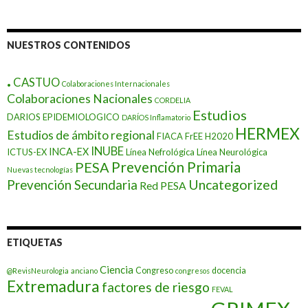
NUESTROS CONTENIDOS
.
CASTUO
Colaboraciones Internacionales
Colaboraciones Nacionales
CORDELIA
Estudios
DARIOS EPIDEMIOLOGICO
DARÍOS Inflamatorio
HERMEX
Estudios de ámbito regional
FIACA
FrEE
H2020
INUBE
INCA-EX
ICTUS-EX
Línea Nefrológica
Línea Neurológica
Prevención Primaria
PESA
Nuevas tecnologías
Prevención Secundaria
Uncategorized
Red PESA
ETIQUETAS
Ciencia
Congreso
docencia
@RevisNeurologia
anciano
congresos
Extremadura
factores de riesgo
FEVAL