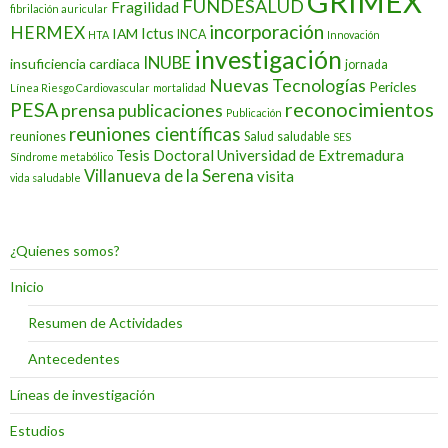
GRIMEX
FUNDESALUD
Fragilidad
fibrilación auricular
incorporación
HERMEX
Ictus
IAM
INCA
HTA
Innovación
investigación
INUBE
insuficiencia cardiaca
jornada
Nuevas Tecnologías
Pericles
Línea Riesgo Cardiovascular
mortalidad
PESA
reconocimientos
prensa
publicaciones
Publicación
reuniones científicas
reuniones
Salud
saludable
SES
Tesis Doctoral
Universidad de Extremadura
Síndrome metabólico
Villanueva de la Serena
visita
vida saludable
¿Quienes somos?
Inicio
Resumen de Actividades
Antecedentes
Líneas de investigación
Estudios