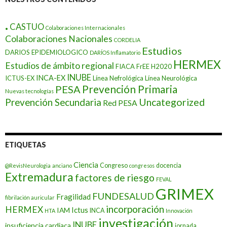
.
CASTUO
Colaboraciones Internacionales
Colaboraciones Nacionales
CORDELIA
Estudios
DARIOS EPIDEMIOLOGICO
DARÍOS Inflamatorio
HERMEX
Estudios de ámbito regional
FIACA
FrEE
H2020
INUBE
INCA-EX
ICTUS-EX
Línea Nefrológica
Línea Neurológica
Prevención Primaria
PESA
Nuevas tecnologías
Prevención Secundaria
Uncategorized
Red PESA
ETIQUETAS
Ciencia
Congreso
docencia
@RevisNeurologia
anciano
congresos
Extremadura
factores de riesgo
FEVAL
GRIMEX
FUNDESALUD
Fragilidad
fibrilación auricular
incorporación
HERMEX
Ictus
IAM
INCA
HTA
Innovación
investigación
INUBE
insuficiencia cardiaca
jornada