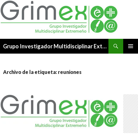
Buscar
Grupo Investigador Multidisciplinar Extremeño
SALTAR
MENÚ
AL
PRINCI
CONTENIDO
Archivo de la etiqueta: reuniones