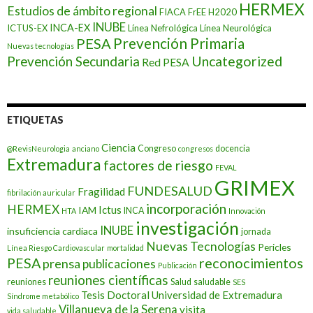
HERMEX
Estudios de ámbito regional
FIACA
FrEE
H2020
INUBE
INCA-EX
ICTUS-EX
Línea Nefrológica
Línea Neurológica
Prevención Primaria
PESA
Nuevas tecnologías
Prevención Secundaria
Uncategorized
Red PESA
ETIQUETAS
Ciencia
Congreso
docencia
@RevisNeurologia
anciano
congresos
Extremadura
factores de riesgo
FEVAL
GRIMEX
FUNDESALUD
Fragilidad
fibrilación auricular
incorporación
HERMEX
Ictus
IAM
INCA
HTA
Innovación
investigación
INUBE
insuficiencia cardiaca
jornada
Nuevas Tecnologías
Pericles
Línea Riesgo Cardiovascular
mortalidad
PESA
reconocimientos
prensa
publicaciones
Publicación
reuniones científicas
reuniones
Salud
saludable
SES
Tesis Doctoral
Universidad de Extremadura
Síndrome metabólico
Villanueva de la Serena
visita
vida saludable