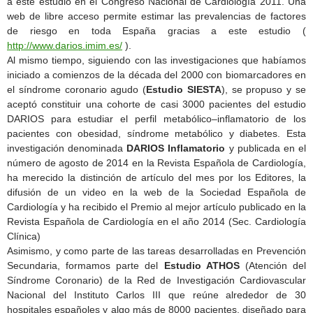
a este estudio en el Congreso Nacional de Cardiología 2011. Una
web de libre acceso permite estimar las prevalencias de factores
de riesgo en toda España gracias a este estudio (
http://www.darios.imim.es/
).
Al mismo tiempo, siguiendo con las investigaciones que habíamos
iniciado a comienzos de la década del 2000 con biomarcadores en
el síndrome coronario agudo (
Estudio SIESTA
), se propuso y se
aceptó constituir una cohorte de casi 3000 pacientes del estudio
DARIOS para estudiar el perfil metabólico–inflamatorio de los
pacientes con obesidad, síndrome metabólico y diabetes. Esta
investigación denominada
DARIOS Inflamatorio
y publicada en el
número de agosto de 2014 en la Revista Española de Cardiología,
ha merecido la distinción de artículo del mes por los Editores, la
difusión de un video en la web de la Sociedad Española de
Cardiología y ha recibido el Premio al mejor artículo publicado en la
Revista Española de Cardiología en el año 2014 (Sec. Cardiología
Clínica)
Asimismo, y como parte de las tareas desarrolladas en Prevención
Secundaria, formamos parte del
Estudio ATHOS
(Atención del
Síndrome Coronario) de la Red de Investigación Cardiovascular
Nacional del Instituto Carlos III que reúne alrededor de 30
hospitales españoles y algo más de 8000 pacientes, diseñado para