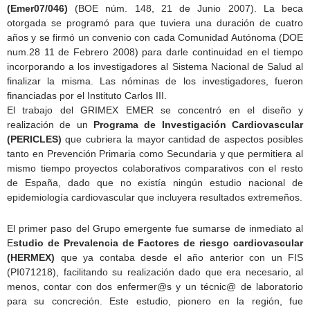
(Emer07/046)
(BOE núm. 148, 21 de Junio 2007). La beca
otorgada se programó para que tuviera una duración de cuatro
años y se firmó un convenio con cada Comunidad Autónoma (DOE
num.28 11 de Febrero 2008) para darle continuidad en el tiempo
incorporando a los investigadores al Sistema Nacional de Salud al
finalizar la misma. Las nóminas de los investigadores, fueron
financiadas por el Instituto Carlos III.
El trabajo del GRIMEX EMER se concentró en el diseño y
realización de un
Programa de Investigación Cardiovascular
(PERICLES)
que cubriera la mayor cantidad de aspectos posibles
tanto en Prevención Primaria como Secundaria y que permitiera al
mismo tiempo proyectos colaborativos comparativos con el resto
de España, dado que no existía ningún estudio nacional de
epidemiología cardiovascular que incluyera resultados extremeños.
El primer paso del Grupo emergente fue sumarse de inmediato al
E
studio de Prevalencia de Factores de riesgo cardiovascular
(HERMEX)
que ya contaba desde el año anterior con un FIS
(PI071218), facilitando su realización dado que era necesario, al
menos, contar con dos enfermer@s y un técnic@ de laboratorio
para su concreción. Este estudio, pionero en la región, fue