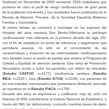
finalizado en Noviembre de 2009 reuniendo 2833 ciudadanos que
pusieron en claro el perfil de riesgo cardiovascular de gran parte
de la población extremeña y sus resultados fueron publicados en la
Revista de Atención Primaria de la Sociedad Española Medicina
Familiar y Comunitaria.
Al mismo tiempo se comenzó a investigar en los ingresos del
Hospital del área sanitaria Don Benito-Villanueva la patología
cardiovascular más relevante en la primera década del siglo XXI,
con el fin de establecer un punto de referencia y seguimiento que
permitiera avanzar, no sólo en el conocimiento de las
características y evolución de las enfermedades cardiovasculares
sino también como un punto de partida que sirviera al Programa de
Calidad y Equidad de atención sanitaria. Esta rama de Prevención
Secundaria reunió a todos los pacientes con infarto de miocardio
(
Estudio CASTUO
, n=2177), insuficiencia cardiaca (
Estudio
INCA
, n=2220 ), ictus (
Estudio ICTUS
, n=2228). Los pacientes de
los tres estudios mencionados que presentaran fibrilación auricular
se reunieron en el
Estudio FIACA
, n=1700.
Durante dos años se imprimieron y codificaron más de ocho mil
historias (8.000) solicitándose al Instituto Nacional de Estadística, a
través del IND, las defunciones, cruzando nuestras bases de datos