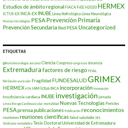
HERMEX
Estudios de ámbito regional
FIACA
FrEE
H2020
INUBE
INCA-EX
ICTUS-EX
Línea Nefrológica
Línea Neurológica
Prevención Primaria
PESA
Nuevas tecnologías
Prevención Secundaria
Uncategorized
Red PESA
ETIQUETAS
Ciencia
Congreso
docencia
@RevisNeurologia
anciano
congresos
Extremadura
factores de riesgo
FEVAL
GRIMEX
FUNDESALUD
Fragilidad
fibrilación auricular
incorporación
HERMEX
Ictus
IAM
INCA
HTA
Innovación
investigación
INUBE
insuficiencia cardiaca
jornada
Nuevas Tecnologías
Pericles
Línea Riesgo Cardiovascular
mortalidad
PESA
reconocimientos
prensa
publicaciones
Publicación
reuniones científicas
reuniones
Salud
saludable
SES
Tesis Doctoral
Universidad de Extremadura
Síndrome metabólico