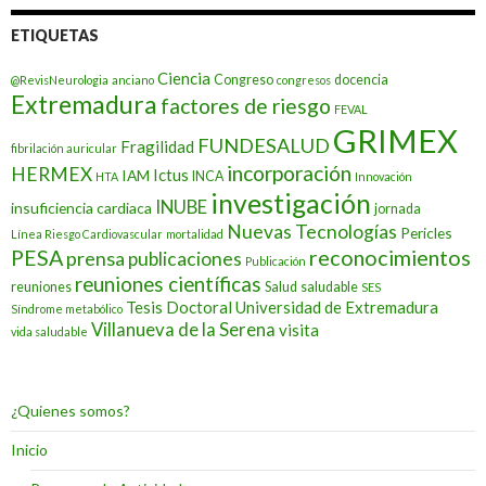
ETIQUETAS
Ciencia
Congreso
docencia
@RevisNeurologia
anciano
congresos
Extremadura
factores de riesgo
FEVAL
GRIMEX
FUNDESALUD
Fragilidad
fibrilación auricular
incorporación
HERMEX
Ictus
IAM
INCA
HTA
Innovación
investigación
INUBE
insuficiencia cardiaca
jornada
Nuevas Tecnologías
Pericles
Línea Riesgo Cardiovascular
mortalidad
PESA
reconocimientos
prensa
publicaciones
Publicación
reuniones científicas
reuniones
Salud
saludable
SES
Tesis Doctoral
Universidad de Extremadura
Síndrome metabólico
Villanueva de la Serena
visita
vida saludable
¿Quienes somos?
Inicio