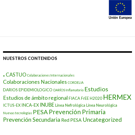
NUESTROS CONTENIDOS
.
CASTUO
Colaboraciones Internacionales
Colaboraciones Nacionales
CORDELIA
Estudios
DARIOS EPIDEMIOLOGICO
DARÍOS Inflamatorio
HERMEX
Estudios de ámbito regional
FIACA
FrEE
H2020
INUBE
INCA-EX
ICTUS-EX
Línea Nefrológica
Línea Neurológica
Prevención Primaria
PESA
Nuevas tecnologías
Prevención Secundaria
Uncategorized
Red PESA