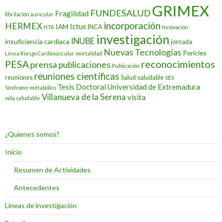
GRIMEX
FUNDESALUD
Fragilidad
fibrilación auricular
incorporación
HERMEX
Ictus
IAM
INCA
HTA
Innovación
investigación
INUBE
insuficiencia cardiaca
jornada
Nuevas Tecnologías
Pericles
Línea Riesgo Cardiovascular
mortalidad
PESA
reconocimientos
prensa
publicaciones
Publicación
reuniones científicas
reuniones
Salud
saludable
SES
Tesis Doctoral
Universidad de Extremadura
Síndrome metabólico
Villanueva de la Serena
visita
vida saludable
¿Quienes somos?
Inicio
Resumen de Actividades
Antecedentes
Líneas de investigación