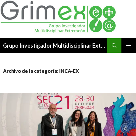
Buscar
Grupo Investigador Multidisciplinar Extremeño
SALTAR
MENÚ
AL
PRINCI
CONTENIDO
Archivo de la categoría: INCA-EX