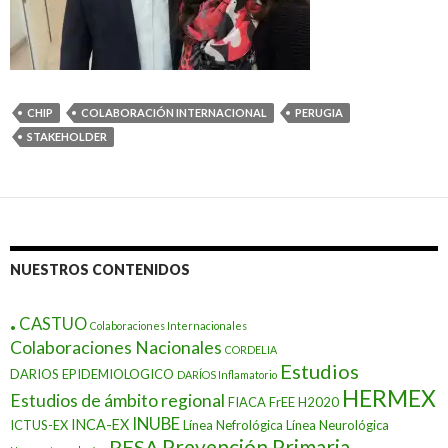
CHIP
COLABORACIÓN INTERNACIONAL
PERUGIA
STAKEHOLDER
NUESTROS CONTENIDOS
.
CASTUO
Colaboraciones Internacionales
Colaboraciones Nacionales
CORDELIA
Estudios
DARIOS EPIDEMIOLOGICO
DARÍOS Inflamatorio
HERMEX
Estudios de ámbito regional
FIACA
FrEE
H2020
INUBE
INCA-EX
ICTUS-EX
Línea Nefrológica
Línea Neurológica
Prevención Primaria
PESA