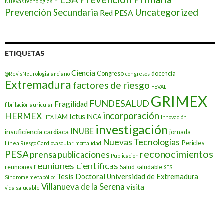
Nuevas tecnologías
Prevención Secundaria
Uncategorized
Red PESA
ETIQUETAS
Ciencia
Congreso
docencia
@RevisNeurologia
anciano
congresos
Extremadura
factores de riesgo
FEVAL
GRIMEX
FUNDESALUD
Fragilidad
fibrilación auricular
incorporación
HERMEX
Ictus
IAM
INCA
HTA
Innovación
investigación
INUBE
insuficiencia cardiaca
jornada
Nuevas Tecnologías
Pericles
Línea Riesgo Cardiovascular
mortalidad
PESA
reconocimientos
prensa
publicaciones
Publicación
reuniones científicas
reuniones
Salud
saludable
SES
Tesis Doctoral
Universidad de Extremadura
Síndrome metabólico
Villanueva de la Serena
visita
vida saludable