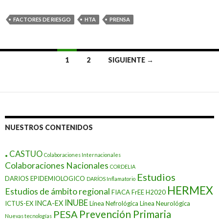
FACTORES DE RIESGO
HTA
PRENSA
Ir
1
2
SIGUIENTE →
a
las
entradas
NUESTROS CONTENIDOS
.
CASTUO
Colaboraciones Internacionales
Colaboraciones Nacionales
CORDELIA
Estudios
DARIOS EPIDEMIOLOGICO
DARÍOS Inflamatorio
HERMEX
Estudios de ámbito regional
FIACA
FrEE
H2020
INUBE
INCA-EX
ICTUS-EX
Línea Nefrológica
Línea Neurológica
Prevención Primaria
PESA
Nuevas tecnologías