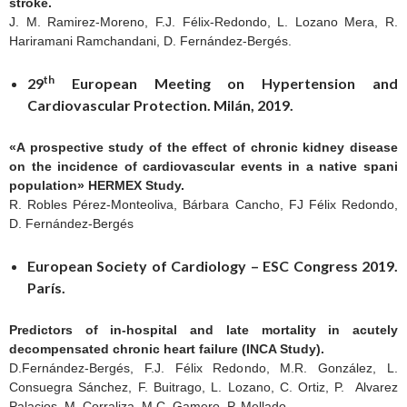
stroke.
J. M. Ramirez-Moreno, F.J. Félix-Redondo, L. Lozano Mera, R.
Hariramani Ramchandani, D. Fernández-Bergés.
th
29
European Meeting on Hypertension and
Cardiovascular Protection. Milán, 2019.
«A prospective study of the effect of chronic kidney disease
on the incidence of cardiovascular events in a native spani
population» HERMEX Study.
R. Robles Pérez-Monteoliva, Bárbara Cancho, FJ Félix Redondo,
D. Fernández-Bergés
European Society of Cardiology – ESC Congress 2019.
París.
Predictors of in-hospital and late mortality in acutely
decompensated chronic heart failure (INCA Study).
D.Fernández-Bergés, F.J. Félix Redondo, M.R. González, L.
Consuegra Sánchez, F. Buitrago, L. Lozano, C. Ortiz, P. Alvarez
Palacios, M. Corraliza, M.C. Gamero, P. Mellado.