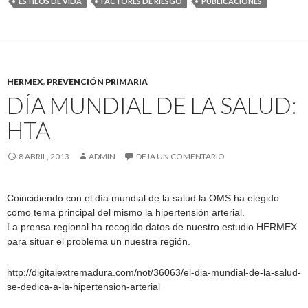
ESTILOS DE VIDA
FACTORES DE RIESGO
PUBLICACIONES
HERMEX
,
PREVENCIÓN PRIMARIA
DÍA MUNDIAL DE LA SALUD:
HTA
8 ABRIL, 2013
ADMIN
DEJA UN COMENTARIO
Coincidiendo con el día mundial de la salud la OMS ha elegido
como tema principal del mismo la hipertensión arterial.
La prensa regional ha recogido datos de nuestro estudio HERMEX
para situar el problema un nuestra región.
http://digitalextremadura.com/not/36063/el-dia-mundial-de-la-salud-
se-dedica-a-la-hipertension-arterial