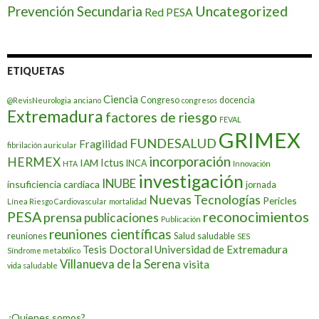
Prevención Secundaria
Uncategorized
Red PESA
ETIQUETAS
Ciencia
Congreso
docencia
@RevisNeurologia
anciano
congresos
Extremadura
factores de riesgo
FEVAL
GRIMEX
FUNDESALUD
Fragilidad
fibrilación auricular
incorporación
HERMEX
Ictus
IAM
INCA
HTA
Innovación
investigación
INUBE
insuficiencia cardiaca
jornada
Nuevas Tecnologías
Pericles
Línea Riesgo Cardiovascular
mortalidad
PESA
reconocimientos
prensa
publicaciones
Publicación
reuniones científicas
reuniones
Salud
saludable
SES
Tesis Doctoral
Universidad de Extremadura
Síndrome metabólico
Villanueva de la Serena
visita
vida saludable
¿Quienes somos?