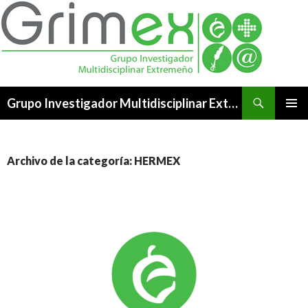
Buscar
Grupo Investigador Multidisciplinar Extremeño
SALTAR
MENÚ
AL
PRINCI
CONTENIDO
Archivo de la categoría: HERMEX