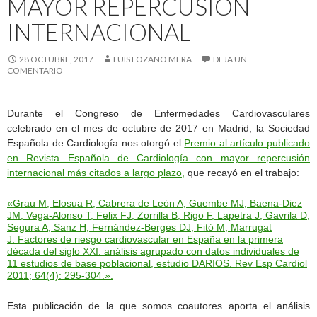
MAYOR REPERCUSIÓN
INTERNACIONAL
28 OCTUBRE, 2017
LUIS LOZANO MERA
DEJA UN
COMENTARIO
Durante el Congreso de Enfermedades Cardiovasculares
celebrado en el mes de octubre de 2017 en Madrid, la Sociedad
Española de Cardiología nos otorgó el
Premio al artículo publicado
en Revista Española de Cardiología con mayor repercusión
internacional más citados a largo plazo,
que recayó en el trabajo:
«Grau M, Elosua R, Cabrera de León A, Guembe MJ, Baena-Diez
JM, Vega-Alonso T, Felix FJ, Zorrilla B, Rigo F, Lapetra J, Gavrila D,
Segura A, Sanz H, Fernández-Berges DJ, Fitó M, Marrugat
J. Factores de riesgo cardiovascular en España en la primera
década del siglo XXI: análisis agrupado con datos individuales de
11 estudios de base poblacional, estudio DARIOS. Rev Esp Cardiol
2011; 64(4): 295-304.».
Esta publicación de la que somos coautores aporta el análisis