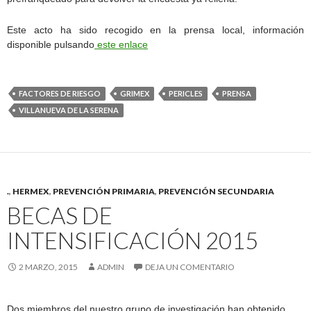
Este acto ha sido recogido en la prensa local, información
disponible pulsando
este enlace
FACTORES DE RIESGO
GRIMEX
PERICLES
PRENSA
VILLANUEVA DE LA SERENA
.
,
HERMEX
,
PREVENCIÓN PRIMARIA
,
PREVENCIÓN SECUNDARIA
BECAS DE
INTENSIFICACIÓN 2015
2 MARZO, 2015
ADMIN
DEJA UN COMENTARIO
Dos miembros del nuestro grupo de investigación han obtenido