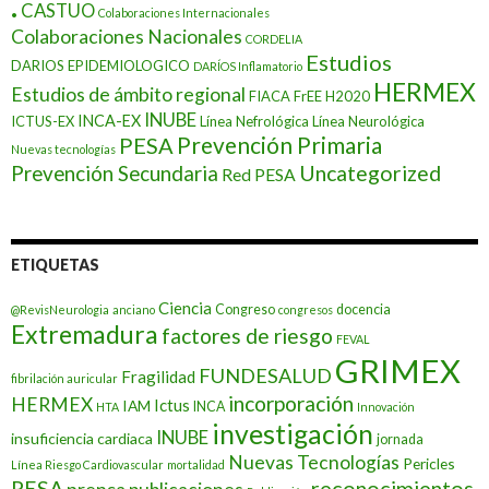
.
CASTUO
Colaboraciones Internacionales
Colaboraciones Nacionales
CORDELIA
Estudios
DARIOS EPIDEMIOLOGICO
DARÍOS Inflamatorio
HERMEX
Estudios de ámbito regional
FIACA
FrEE
H2020
INUBE
INCA-EX
ICTUS-EX
Línea Nefrológica
Línea Neurológica
Prevención Primaria
PESA
Nuevas tecnologías
Prevención Secundaria
Uncategorized
Red PESA
ETIQUETAS
Ciencia
Congreso
docencia
@RevisNeurologia
anciano
congresos
Extremadura
factores de riesgo
FEVAL
GRIMEX
FUNDESALUD
Fragilidad
fibrilación auricular
incorporación
HERMEX
Ictus
IAM
INCA
HTA
Innovación
investigación
INUBE
insuficiencia cardiaca
jornada
Nuevas Tecnologías
Pericles
Línea Riesgo Cardiovascular
mortalidad
PESA
reconocimientos