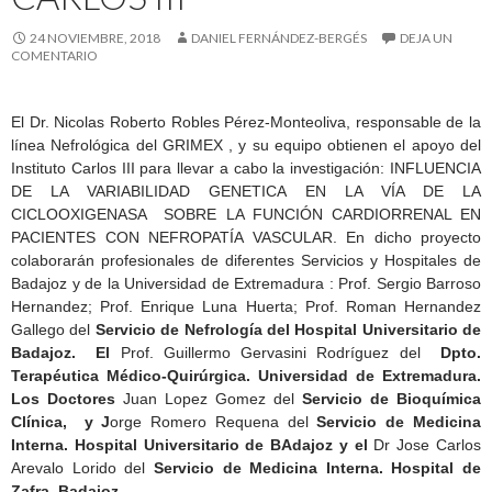
24 NOVIEMBRE, 2018
DANIEL FERNÁNDEZ-BERGÉS
DEJA UN
COMENTARIO
El Dr. Nicolas Roberto Robles Pérez-Monteoliva, responsable de la
línea Nefrológica del GRIMEX , y su equipo obtienen el apoyo del
Instituto Carlos III para llevar a cabo la investigación: INFLUENCIA
DE LA VARIABILIDAD GENETICA EN LA VÍA DE LA
CICLOOXIGENASA SOBRE LA FUNCIÓN CARDIORRENAL EN
PACIENTES CON NEFROPATÍA VASCULAR. En dicho proyecto
colaborarán profesionales de diferentes Servicios y Hospitales de
Badajoz y de la Universidad de Extremadura : Prof. Sergio Barroso
Hernandez; Prof. Enrique Luna Huerta; Prof. Roman Hernandez
Gallego del
Servicio de Nefrología del Hospital Universitario de
Badajoz. El
Prof. Guillermo Gervasini Rodríguez del
Dpto.
Terapéutica Médico-Quirúrgica. Universidad de Extremadura.
Los Doctores
Juan Lopez Gomez del
Servicio de Bioquímica
Clínica, y J
orge Romero Requena del
Servicio de Medicina
Interna. Hospital Universitario de BAdajoz y el
Dr Jose Carlos
Arevalo Lorido del
Servicio de Medicina Interna. Hospital de
Zafra. Badajoz.