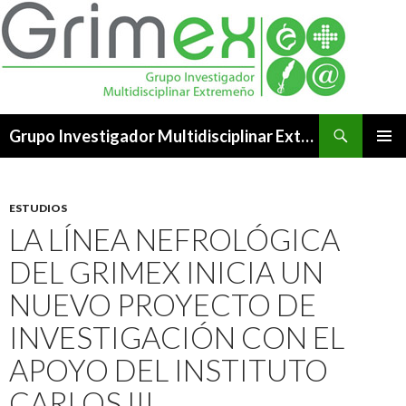
Buscar
Grupo Investigador Multidisciplinar Extremeño
SALTAR
MENÚ
AL
PRINCI
CONTENIDO
ESTUDIOS
LA LÍNEA NEFROLÓGICA
DEL GRIMEX INICIA UN
NUEVO PROYECTO DE
INVESTIGACIÓN CON EL
APOYO DEL INSTITUTO
CARLOS III