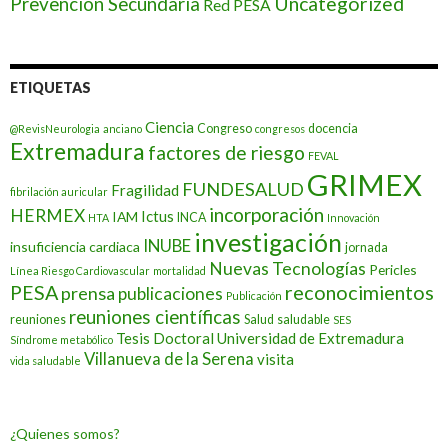
Prevención Secundaria
Uncategorized
Red PESA
ETIQUETAS
Ciencia
Congreso
docencia
@RevisNeurologia
anciano
congresos
Extremadura
factores de riesgo
FEVAL
GRIMEX
FUNDESALUD
Fragilidad
fibrilación auricular
incorporación
HERMEX
Ictus
IAM
INCA
HTA
Innovación
investigación
INUBE
insuficiencia cardiaca
jornada
Nuevas Tecnologías
Pericles
Línea Riesgo Cardiovascular
mortalidad
PESA
reconocimientos
prensa
publicaciones
Publicación
reuniones científicas
reuniones
Salud
saludable
SES
Tesis Doctoral
Universidad de Extremadura
Síndrome metabólico
Villanueva de la Serena
visita
vida saludable
¿Quienes somos?