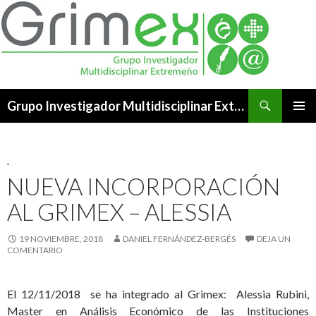
Buscar
Grupo Investigador Multidisciplinar Extremeño
SALTAR
MENÚ
AL
PRINCI
CONTENIDO
.
NUEVA INCORPORACIÓN
AL GRIMEX – ALESSIA
19 NOVIEMBRE, 2018
DANIEL FERNÁNDEZ-BERGÉS
DEJA UN
COMENTARIO
El 12/11/2018 se ha integrado al Grimex: Alessia Rubini,
Master en Análisis Económico de las Instituciones