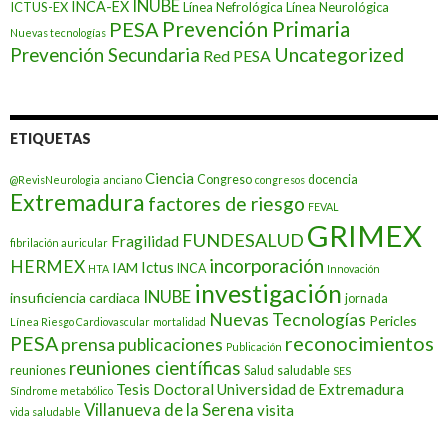
INUBE
INCA-EX
ICTUS-EX
Línea Nefrológica
Línea Neurológica
Prevención Primaria
PESA
Nuevas tecnologías
Prevención Secundaria
Uncategorized
Red PESA
ETIQUETAS
Ciencia
Congreso
docencia
@RevisNeurologia
anciano
congresos
Extremadura
factores de riesgo
FEVAL
GRIMEX
FUNDESALUD
Fragilidad
fibrilación auricular
incorporación
HERMEX
Ictus
IAM
INCA
HTA
Innovación
investigación
INUBE
insuficiencia cardiaca
jornada
Nuevas Tecnologías
Pericles
Línea Riesgo Cardiovascular
mortalidad
PESA
reconocimientos
prensa
publicaciones
Publicación
reuniones científicas
reuniones
Salud
saludable
SES
Tesis Doctoral
Universidad de Extremadura
Síndrome metabólico
Villanueva de la Serena
visita
vida saludable