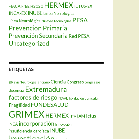
HERMEX
FIACA
FrEE
H2020
ICTUS-EX
INUBE
INCA-EX
Línea Nefrológica
PESA
Línea Neurológica
Nuevas tecnologías
Prevención Primaria
Prevención Secundaria
Red PESA
Uncategorized
ETIQUETAS
Ciencia
Congreso
@RevisNeurologia
anciano
congresos
Extremadura
docencia
factores de riesgo
FEVAL
fibrilación auricular
FUNDESALUD
Fragilidad
GRIMEX
HERMEX
Ictus
IAM
HTA
incorporación
INCA
Innovación
INUBE
insuficiencia cardiaca
investigación