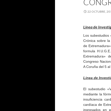
CONGR
22 OCTUBRE, 20
Linea de Investi
Los subestudios «
Crónica sobre la
de Extremadura» 
formula H.U.G.E.
Extremadura» d
Congreso Naciona
A Coruña del 5 al
Linea de Investi
El subestudio «Va
mediante la fór
insuficiencia ca
cardíaca de Extr
ingresados en e