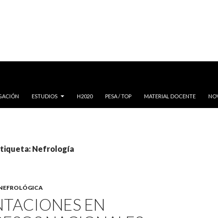
IGACIÓN
ESTUDIOS
H2020
PESA / TOP
MATERIAL DOCENTE
NO
etiqueta: Nefrología
 NEFROLÓGICA
NTACIONES EN