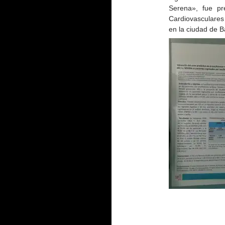
Serena», fue p
Cardiovasculares
en la ciudad de B