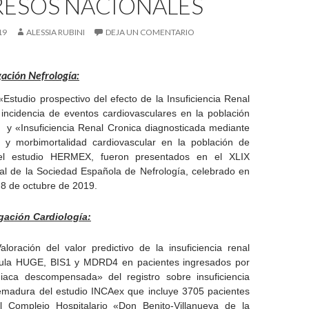
ESOS NACIONALES
19
ALESSIA RUBINI
DEJA UN COMENTARIO
gación Nefrología:
Estudio prospectivo del efecto de la Insuficiencia Renal
 incidencia de eventos cardiovasculares en la población
y «Insuficiencia Renal Cronica diagnosticada mediante
 y morbimortalidad cardiovascular en la población de
el estudio HERMEX, fueron presentados en el XLIX
l de la Sociedad Española de Nefrología, celebrado en
 8 de octubre de 2019.
gación Cardiología:
loración del valor predictivo de la insuficiencia renal
mula HUGE, BIS1 y MDRD4 en pacientes ingresados por
rdiaca descompensada» del registro sobre insuficiencia
emadura del estudio INCAex que incluye 3705 pacientes
l Complejo Hospitalario «Don Benito-Villanueva de la