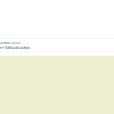
, aceptas su uso.
quí:
Política de cookies