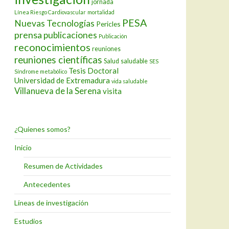
jornada
Línea Riesgo Cardiovascular
mortalidad
PESA
Nuevas Tecnologías
Pericles
prensa
publicaciones
Publicación
reconocimientos
reuniones
reuniones científicas
Salud
saludable
SES
Tesis Doctoral
Síndrome metabólico
Universidad de Extremadura
vida saludable
Villanueva de la Serena
visita
¿Quienes somos?
Inicio
Resumen de Actividades
Antecedentes
Líneas de investigación
Estudios