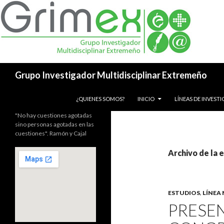
Buscar
Grupo Investigador Multidisciplinar Extremeño
SALTAR AL CONTENIDO
¿QUIENES SOMOS?
INICIO
LÍNEAS DE INVEST
"No hay cuestiones agotadas
sino personas agotadas en las
cuestiones". Ramón y Cajal
Archivo de la 
ESTUDIOS
,
LÍNEA
PRESE