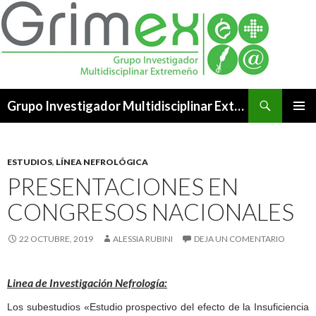
Buscar
Grupo Investigador Multidisciplinar Extremeño
SALTAR
MENÚ
AL
PRINCI
CONTENIDO
ESTUDIOS
,
LÍNEA NEFROLÓGICA
PRESENTACIONES EN
CONGRESOS NACIONALES
22 OCTUBRE, 2019
ALESSIA RUBINI
DEJA UN COMENTARIO
Linea de Investigación Nefrología:
Los subestudios «Estudio prospectivo del efecto de la Insuficiencia