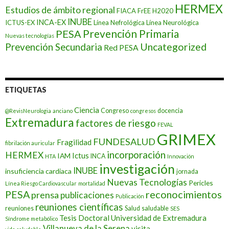
HERMEX
Estudios de ámbito regional
FIACA
FrEE
H2020
INUBE
INCA-EX
ICTUS-EX
Línea Nefrológica
Línea Neurológica
Prevención Primaria
PESA
Nuevas tecnologías
Prevención Secundaria
Uncategorized
Red PESA
ETIQUETAS
Ciencia
Congreso
docencia
@RevisNeurologia
anciano
congresos
Extremadura
factores de riesgo
FEVAL
GRIMEX
FUNDESALUD
Fragilidad
fibrilación auricular
incorporación
HERMEX
Ictus
IAM
INCA
HTA
Innovación
investigación
INUBE
insuficiencia cardiaca
jornada
Nuevas Tecnologías
Pericles
Línea Riesgo Cardiovascular
mortalidad
PESA
reconocimientos
prensa
publicaciones
Publicación
reuniones científicas
reuniones
Salud
saludable
SES
Tesis Doctoral
Universidad de Extremadura
Síndrome metabólico
Villanueva de la Serena
visita