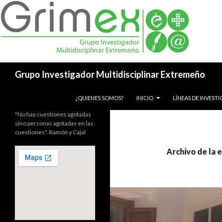
Buscar
Grupo Investigador Multidisciplinar Extremeño
SALTAR AL CONTENIDO
¿QUIENES SOMOS?
INICIO
LÍNEAS DE INVEST
"No hay cuestiones agotadas
sino personas agotadas en las
cuestiones". Ramón y Cajal
Archivo de la 