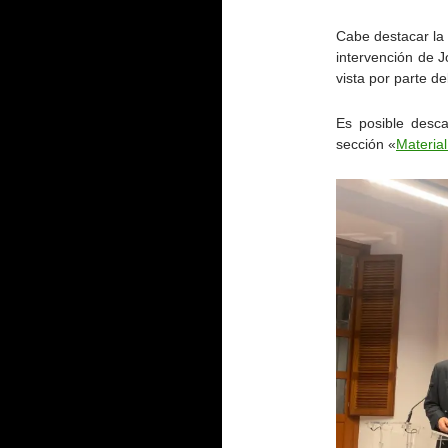
Cabe destacar la 
intervención de 
vista por parte de
Es posible desca
sección «
Materia