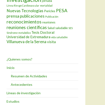
jornada
Línea Riesgo Cardiovascular
mortalidad
PESA
Nuevas Tecnologías
Pericles
prensa
publicaciones
Publicación
reconocimientos
reuniones
reuniones científicas
Salud
saludable
SES
Tesis Doctoral
Síndrome metabólico
Universidad de Extremadura
vida saludable
Villanueva de la Serena
visita
¿Quienes somos?
Inicio
Resumen de Actividades
Antecedentes
Líneas de investigación
Estudios