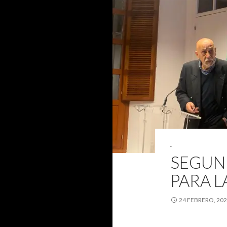
.
SEGUN
PARA L
24 FEBRERO, 20