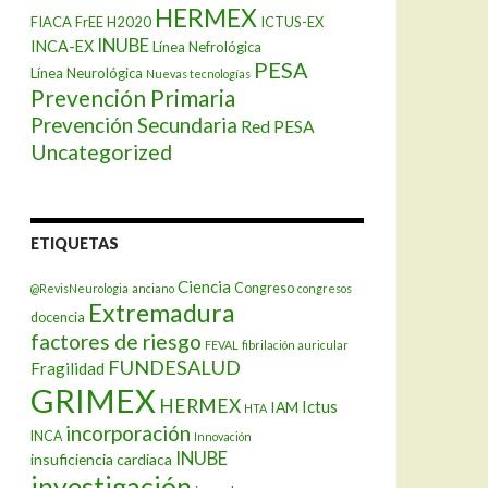
HERMEX
FIACA
FrEE
H2020
ICTUS-EX
INUBE
INCA-EX
Línea Nefrológica
PESA
Línea Neurológica
Nuevas tecnologías
Prevención Primaria
Prevención Secundaria
Red PESA
Uncategorized
ETIQUETAS
Ciencia
Congreso
@RevisNeurologia
anciano
congresos
Extremadura
docencia
factores de riesgo
FEVAL
fibrilación auricular
FUNDESALUD
Fragilidad
GRIMEX
HERMEX
Ictus
IAM
HTA
incorporación
INCA
Innovación
INUBE
insuficiencia cardiaca
investigación