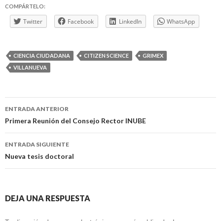
COMPÁRTELO:
Twitter
Facebook
LinkedIn
WhatsApp
CIENCIA CIUDADANA
CITIZEN SCIENCE
GRIMEX
VILLANUEVA
Navegación
ENTRADA ANTERIOR
de
Primera Reunión del Consejo Rector INUBE
entradas
ENTRADA SIGUIENTE
Nueva tesis doctoral
DEJA UNA RESPUESTA