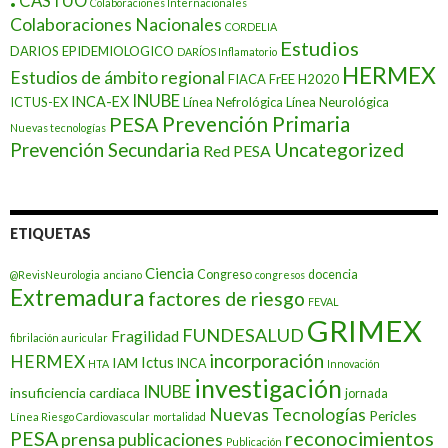
CASTUO
Colaboraciones Internacionales
Colaboraciones Nacionales
CORDELIA
Estudios
DARIOS EPIDEMIOLOGICO
DARÍOS Inflamatorio
HERMEX
Estudios de ámbito regional
FIACA
FrEE
H2020
INUBE
INCA-EX
ICTUS-EX
Línea Nefrológica
Línea Neurológica
Prevención Primaria
PESA
Nuevas tecnologías
Prevención Secundaria
Uncategorized
Red PESA
ETIQUETAS
Ciencia
Congreso
docencia
@RevisNeurologia
anciano
congresos
Extremadura
factores de riesgo
FEVAL
GRIMEX
FUNDESALUD
Fragilidad
fibrilación auricular
incorporación
HERMEX
Ictus
IAM
INCA
HTA
Innovación
investigación
INUBE
insuficiencia cardiaca
jornada
Nuevas Tecnologías
Pericles
Línea Riesgo Cardiovascular
mortalidad
PESA
reconocimientos
prensa
publicaciones
Publicación