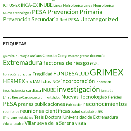
INUBE
INCA-EX
ICTUS-EX
Línea Nefrológica
Línea Neurológica
Prevención Primaria
PESA
Nuevas tecnologías
Prevención Secundaria
Uncategorized
Red PESA
ETIQUETAS
Ciencia
Congreso
docencia
@RevisNeurologia
anciano
congresos
Extremadura
factores de riesgo
FEVAL
GRIMEX
FUNDESALUD
Fragilidad
fibrilación auricular
incorporación
HERMEX
Ictus
IAM
INCA
HTA
Innovación
investigación
INUBE
insuficiencia cardiaca
jornada
Nuevas Tecnologías
Pericles
Línea Riesgo Cardiovascular
mortalidad
PESA
reconocimientos
prensa
publicaciones
Publicación
reuniones científicas
reuniones
Salud
saludable
SES
Tesis Doctoral
Universidad de Extremadura
Síndrome metabólico
Villanueva de la Serena
visita
vida saludable