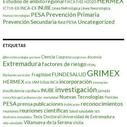
HERMEX
Estudios de ámbito regional
FIACA
FrEE
H2020
INUBE
INCA-EX
ICTUS-EX
Línea Nefrológica
Línea Neurológica
Prevención Primaria
PESA
Nuevas tecnologías
Prevención Secundaria
Uncategorized
Red PESA
ETIQUETAS
Ciencia
Congreso
docencia
@RevisNeurologia
anciano
congresos
Extremadura
factores de riesgo
FEVAL
GRIMEX
FUNDESALUD
Fragilidad
fibrilación auricular
incorporación
HERMEX
Ictus
IAM
INCA
HTA
Innovación
investigación
INUBE
insuficiencia cardiaca
jornada
Nuevas Tecnologías
Pericles
Línea Riesgo Cardiovascular
mortalidad
PESA
reconocimientos
prensa
publicaciones
Publicación
reuniones científicas
reuniones
Salud
saludable
SES
Tesis Doctoral
Universidad de Extremadura
Síndrome metabólico
Villanueva de la Serena
visita
vida saludable