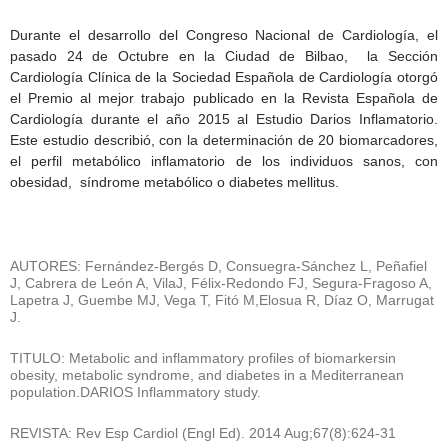
Durante el desarrollo del Congreso Nacional de Cardiología, el
pasado 24 de Octubre en la Ciudad de Bilbao, la Sección
Cardiología Clínica de la Sociedad Española de Cardiología otorgó
el Premio al mejor trabajo publicado en la Revista Española de
Cardiología durante el año 2015 al Estudio Darios Inflamatorio.
Este estudio describió, con la determinación de 20 biomarcadores,
el perfil metabólico inflamatorio de los individuos sanos, con
obesidad, síndrome metabólico o diabetes mellitus.
AUTORES
: Fernández-Bergés D, Consuegra-Sánchez L, Peñafiel
J, Cabrera de León A, VilaJ, Félix-Redondo FJ, Segura-Fragoso A,
Lapetra J, Guembe MJ, Vega T, Fitó M,Elosua R, Díaz O, Marrugat
J.
TITULO
: Metabolic and inflammatory profiles of biomarkersin
obesity, metabolic syndrome, and diabetes in a Mediterranean
population.DARIOS Inflammatory study.
REVISTA
: Rev Esp Cardiol (Engl Ed). 2014 Aug;67(8):624-31