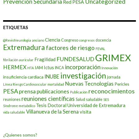
Prevención Secundaria
Uncategorized
Red PESA
ETIQUETAS
Ciencia
Congreso
docencia
@RevisNeurologia
anciano
congresos
Extremadura
factores de riesgo
FEVAL
GRIMEX
FUNDESALUD
Fragilidad
fibrilación auricular
incorporación
HERMEX
Ictus
IAM
INCA
HTA
Innovación
investigación
INUBE
insuficiencia cardiaca
jornada
Nuevas Tecnologías
Pericles
Línea Riesgo Cardiovascular
mortalidad
PESA
reconocimientos
prensa
publicaciones
Publicación
reuniones científicas
reuniones
Salud
saludable
SES
Tesis Doctoral
Universidad de Extremadura
Síndrome metabólico
Villanueva de la Serena
visita
vida saludable
¿Quienes somos?