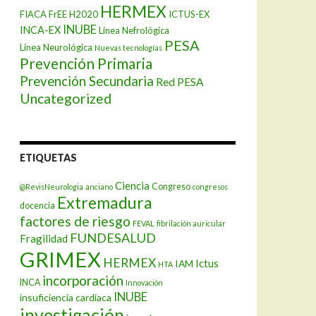
HERMEX
FIACA
FrEE
H2020
ICTUS-EX
INUBE
INCA-EX
Línea Nefrológica
PESA
Línea Neurológica
Nuevas tecnologías
Prevención Primaria
Prevención Secundaria
Red PESA
Uncategorized
ETIQUETAS
Ciencia
Congreso
@RevisNeurologia
anciano
congresos
Extremadura
docencia
factores de riesgo
FEVAL
fibrilación auricular
FUNDESALUD
Fragilidad
GRIMEX
HERMEX
Ictus
IAM
HTA
incorporación
INCA
Innovación
INUBE
insuficiencia cardiaca
investigación