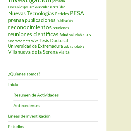
jornada
Línea Riesgo Cardiovascular
mortalidad
PESA
Nuevas Tecnologías
Pericles
prensa
publicaciones
Publicación
reconocimientos
reuniones
reuniones científicas
Salud
saludable
SES
Tesis Doctoral
Síndrome metabólico
Universidad de Extremadura
vida saludable
Villanueva de la Serena
visita
¿Quienes somos?
Inicio
Resumen de Actividades
Antecedentes
Líneas de investigación
Estudios