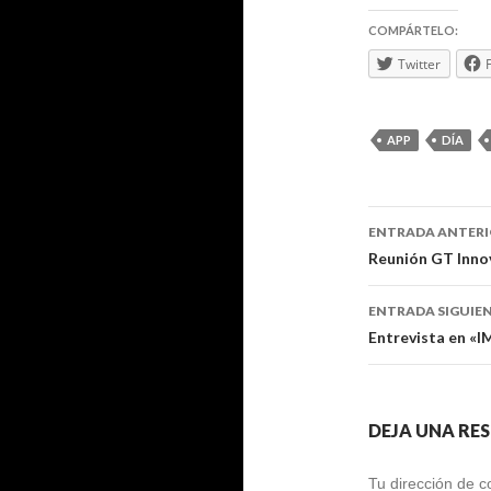
COMPÁRTELO:
Twitter
APP
DÍA
Navegaci
ENTRADA ANTER
de
Reunión GT Innov
entradas
ENTRADA SIGUIE
Entrevista en «
DEJA UNA RE
Tu dirección de c