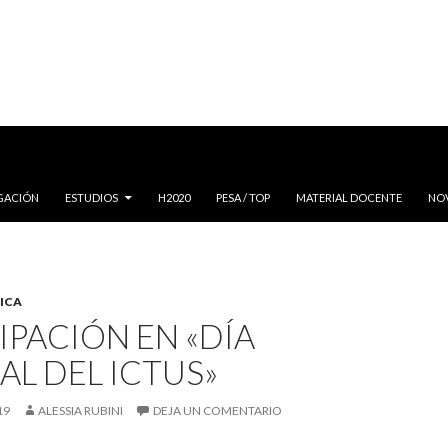
IGACIÓN
ESTUDIOS
H2020
PESA / TOP
MATERIAL DOCENTE
NO
ICA
IPACIÓN EN «DÍA
L DEL ICTUS»
19
ALESSIA RUBINI
DEJA UN COMENTARIO