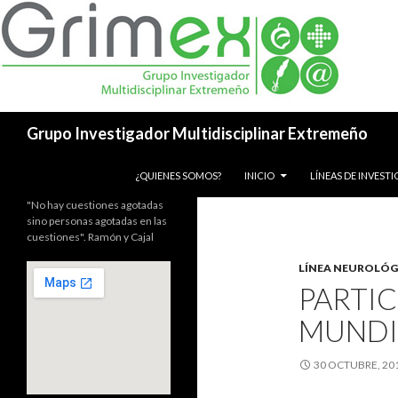
Buscar
Grupo Investigador Multidisciplinar Extremeño
SALTAR AL CONTENIDO
¿QUIENES SOMOS?
INICIO
LÍNEAS DE INVEST
"No hay cuestiones agotadas
sino personas agotadas en las
cuestiones". Ramón y Cajal
LÍNEA NEUROLÓG
PARTIC
MUNDIA
30 OCTUBRE, 20