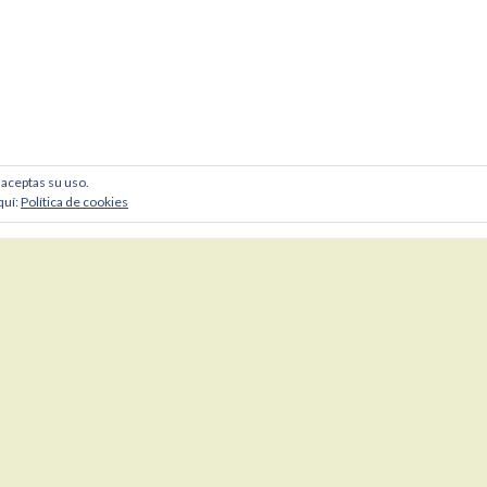
, aceptas su uso.
quí:
Política de cookies