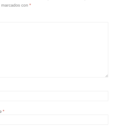
án marcados con
*
co
*