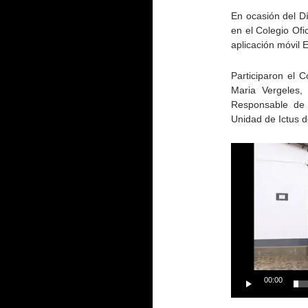
En ocasión del Dí
en el Colegio Ofi
aplicación móvil 
Participaron el 
Maria Vergeles,
Responsable de 
Unidad de Ictus 
Reproductor
de
vídeo
00:00