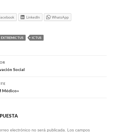
Facebook
LinkedIn
WhatsApp
EXTREMICTUS
ICTUS
ón
IOR
ación Social
NTE
IM Médico»
SPUESTA
orreo electrónico no será publicada.
Los campos