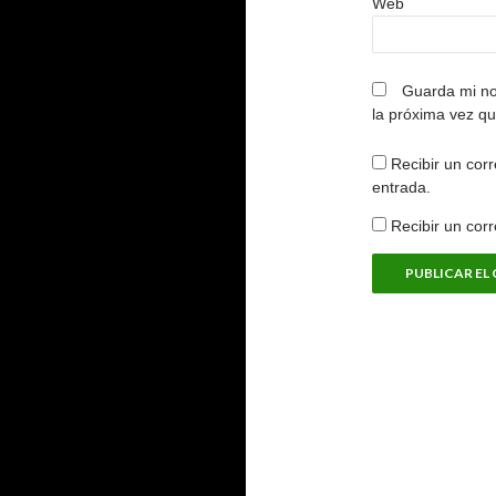
Web
Guarda mi no
la próxima vez q
Recibir un corr
entrada.
Recibir un cor