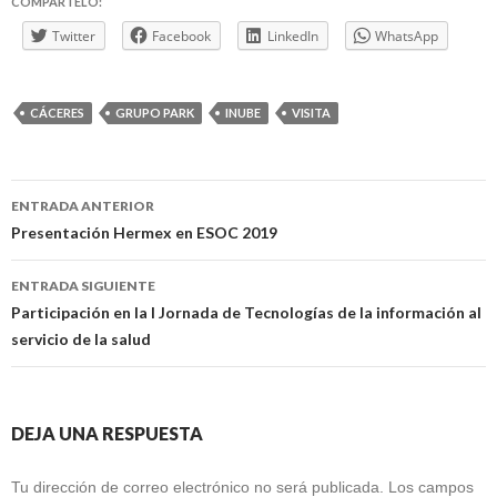
COMPÁRTELO:
Twitter
Facebook
LinkedIn
WhatsApp
CÁCERES
GRUPO PARK
INUBE
VISITA
Navegación
ENTRADA ANTERIOR
de
Presentación Hermex en ESOC 2019
entradas
ENTRADA SIGUIENTE
Participación en la I Jornada de Tecnologías de la información al
servicio de la salud
DEJA UNA RESPUESTA
Tu dirección de correo electrónico no será publicada.
Los campos