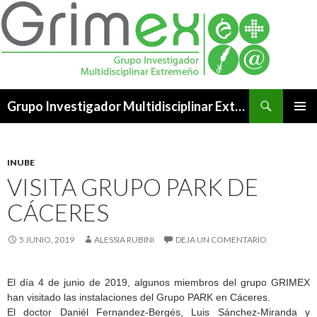
Buscar
Grupo Investigador Multidisciplinar Extremeño
SALTAR
MENÚ
AL
PRINCI
CONTENIDO
INUBE
VISITA GRUPO PARK DE
CÁCERES
5 JUNIO, 2019
ALESSIA RUBINI
DEJA UN COMENTARIO
El día 4 de junio de 2019, algunos miembros del grupo GRIMEX
han visitado las instalaciones del Grupo PARK en Cáceres.
El doctor Daniél Fernandez-Bergés, Luis Sánchez-Miranda y