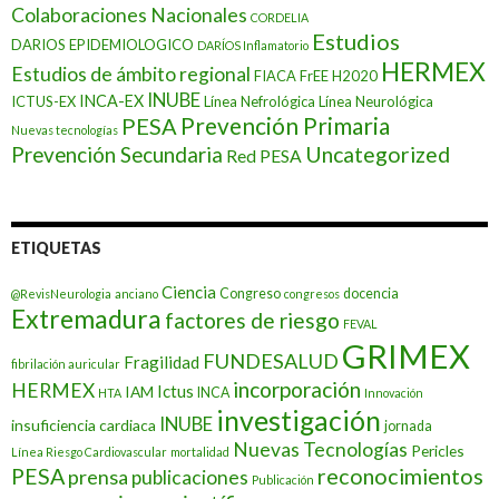
Colaboraciones Nacionales
CORDELIA
Estudios
DARIOS EPIDEMIOLOGICO
DARÍOS Inflamatorio
HERMEX
Estudios de ámbito regional
FIACA
FrEE
H2020
INUBE
INCA-EX
ICTUS-EX
Línea Nefrológica
Línea Neurológica
Prevención Primaria
PESA
Nuevas tecnologías
Prevención Secundaria
Uncategorized
Red PESA
ETIQUETAS
Ciencia
Congreso
docencia
@RevisNeurologia
anciano
congresos
Extremadura
factores de riesgo
FEVAL
GRIMEX
FUNDESALUD
Fragilidad
fibrilación auricular
incorporación
HERMEX
Ictus
IAM
INCA
HTA
Innovación
investigación
INUBE
insuficiencia cardiaca
jornada
Nuevas Tecnologías
Pericles
Línea Riesgo Cardiovascular
mortalidad
PESA
reconocimientos
prensa
publicaciones
Publicación