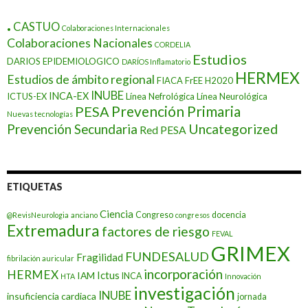
.
CASTUO
Colaboraciones Internacionales
Colaboraciones Nacionales
CORDELIA
Estudios
DARIOS EPIDEMIOLOGICO
DARÍOS Inflamatorio
HERMEX
Estudios de ámbito regional
FIACA
FrEE
H2020
INUBE
INCA-EX
ICTUS-EX
Línea Nefrológica
Línea Neurológica
Prevención Primaria
PESA
Nuevas tecnologías
Prevención Secundaria
Uncategorized
Red PESA
ETIQUETAS
Ciencia
Congreso
docencia
@RevisNeurologia
anciano
congresos
Extremadura
factores de riesgo
FEVAL
GRIMEX
FUNDESALUD
Fragilidad
fibrilación auricular
incorporación
HERMEX
Ictus
IAM
INCA
HTA
Innovación
investigación
INUBE
insuficiencia cardiaca
jornada