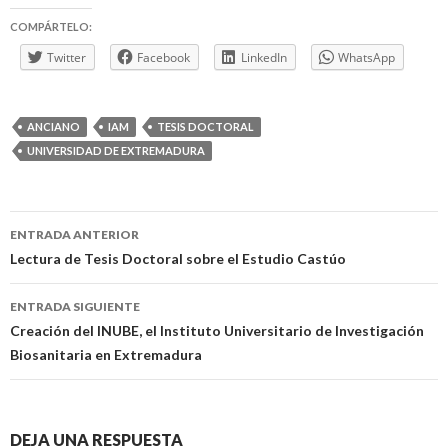
COMPÁRTELO:
Twitter
Facebook
LinkedIn
WhatsApp
ANCIANO
IAM
TESIS DOCTORAL
UNIVERSIDAD DE EXTREMADURA
Navegación
ENTRADA ANTERIOR
de
Lectura de Tesis Doctoral sobre el Estudio Castúo
entradas
ENTRADA SIGUIENTE
Creación del INUBE, el Instituto Universitario de Investigación
Biosanitaria en Extremadura
DEJA UNA RESPUESTA