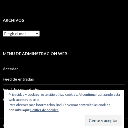
ARCHIVOS
Archivos
MENÚ DE ADMINSTRACIÓN WEB
Acceder
Feed de entradas
Feed de comentarios
Privacidad y cookies: este sitio utiliza cookies. Al continuar utilizando esta
WordPress.org
web, aceptas su uso.
Para obtener más información, incluido cómo controlar las cookies,
consulta aquí:
Política de cookies
Funciona gracias a WordPress