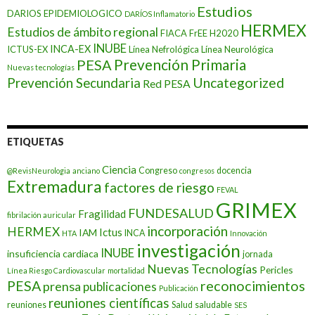
Estudios
DARIOS EPIDEMIOLOGICO
DARÍOS Inflamatorio
HERMEX
Estudios de ámbito regional
FIACA
FrEE
H2020
INUBE
INCA-EX
ICTUS-EX
Línea Nefrológica
Línea Neurológica
Prevención Primaria
PESA
Nuevas tecnologías
Prevención Secundaria
Uncategorized
Red PESA
ETIQUETAS
Ciencia
Congreso
docencia
@RevisNeurologia
anciano
congresos
Extremadura
factores de riesgo
FEVAL
GRIMEX
FUNDESALUD
Fragilidad
fibrilación auricular
incorporación
HERMEX
Ictus
IAM
INCA
HTA
Innovación
investigación
INUBE
insuficiencia cardiaca
jornada
Nuevas Tecnologías
Pericles
Línea Riesgo Cardiovascular
mortalidad
PESA
reconocimientos
prensa
publicaciones
Publicación
reuniones científicas
reuniones
Salud
saludable
SES