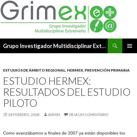
Buscar
Grupo Investigador Multidisciplinar Extremeño
SALTAR
MENÚ
AL
PRINCI
CONTENIDO
ESTUDIOS DE ÁMBITO REGIONAL
,
HERMEX
,
PREVENCIÓN PRIMARIA
ESTUDIO HERMEX:
RESULTADOS DEL ESTUDIO
PILOTO
28 FEBRERO, 2008
ADMIN
DEJA UN COMENTARIO
Como avanzábamos a finales de 2007 ya están disponibles los