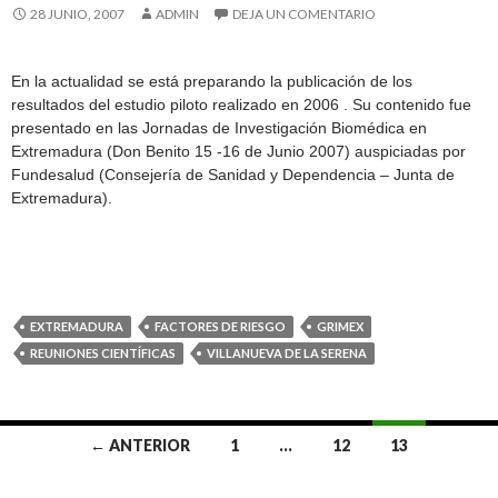
28 JUNIO, 2007
ADMIN
DEJA UN COMENTARIO
En la actualidad se está preparando la publicación de los
resultados del estudio piloto realizado en 2006 . Su contenido fue
presentado en las Jornadas de Investigación Biomédica en
Extremadura (Don Benito 15 -16 de Junio 2007) auspiciadas por
Fundesalud (Consejería de Sanidad y Dependencia – Junta de
Extremadura).
EXTREMADURA
FACTORES DE RIESGO
GRIMEX
REUNIONES CIENTÍFICAS
VILLANUEVA DE LA SERENA
Ir
← ANTERIOR
1
…
12
13
a