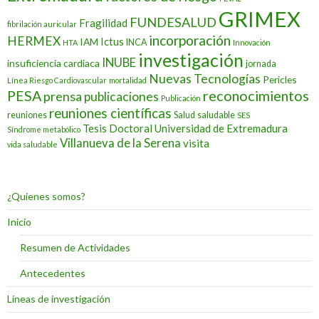
GRIMEX
FUNDESALUD
Fragilidad
fibrilación auricular
incorporación
HERMEX
Ictus
IAM
INCA
HTA
Innovación
investigación
INUBE
insuficiencia cardiaca
jornada
Nuevas Tecnologías
Pericles
Línea Riesgo Cardiovascular
mortalidad
PESA
reconocimientos
prensa
publicaciones
Publicación
reuniones científicas
reuniones
Salud
saludable
SES
Tesis Doctoral
Universidad de Extremadura
Síndrome metabólico
Villanueva de la Serena
visita
vida saludable
¿Quienes somos?
Inicio
Resumen de Actividades
Antecedentes
Líneas de investigación