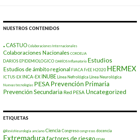
las
entradas
NUESTROS CONTENIDOS
.
CASTUO
Colaboraciones Internacionales
Colaboraciones Nacionales
CORDELIA
Estudios
DARIOS EPIDEMIOLOGICO
DARÍOS Inflamatorio
HERMEX
Estudios de ámbito regional
FIACA
FrEE
H2020
INUBE
INCA-EX
ICTUS-EX
Línea Nefrológica
Línea Neurológica
Prevención Primaria
PESA
Nuevas tecnologías
Prevención Secundaria
Uncategorized
Red PESA
ETIQUETAS
Ciencia
Congreso
docencia
@RevisNeurologia
anciano
congresos
Extremadura
factores de riesgo
FEVAL