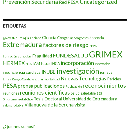
Prevención Secundaria
Uncategorized
Red PESA
ETIQUETAS
Ciencia
Congreso
docencia
@RevisNeurologia
anciano
congresos
Extremadura
factores de riesgo
FEVAL
GRIMEX
FUNDESALUD
Fragilidad
fibrilación auricular
incorporación
HERMEX
Ictus
IAM
INCA
HTA
Innovación
investigación
INUBE
insuficiencia cardiaca
jornada
Nuevas Tecnologías
Pericles
Línea Riesgo Cardiovascular
mortalidad
PESA
reconocimientos
prensa
publicaciones
Publicación
reuniones científicas
reuniones
Salud
saludable
SES
Tesis Doctoral
Universidad de Extremadura
Síndrome metabólico
Villanueva de la Serena
visita
vida saludable
¿Quienes somos?