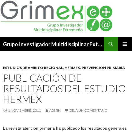
Buscar
Grupo Investigador Multidisciplinar Extremeño
SALTAR
MENÚ
AL
PRINCI
CONTENIDO
ESTUDIOS DE ÁMBITO REGIONAL
,
HERMEX
,
PREVENCIÓN PRIMARIA
PUBLICACIÓN DE
RESULTADOS DEL ESTUDIO
HERMEX
1 NOVIEMBRE, 2011
ADMIN
DEJA UN COMENTARIO
La revista atención primaria ha publicado los resultados generales