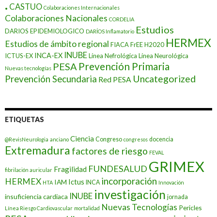
.
CASTUO
Colaboraciones Internacionales
Colaboraciones Nacionales
CORDELIA
Estudios
DARIOS EPIDEMIOLOGICO
DARÍOS Inflamatorio
HERMEX
Estudios de ámbito regional
FIACA
FrEE
H2020
INUBE
INCA-EX
ICTUS-EX
Línea Nefrológica
Línea Neurológica
Prevención Primaria
PESA
Nuevas tecnologías
Prevención Secundaria
Uncategorized
Red PESA
ETIQUETAS
Ciencia
Congreso
docencia
@RevisNeurologia
anciano
congresos
Extremadura
factores de riesgo
FEVAL
GRIMEX
FUNDESALUD
Fragilidad
fibrilación auricular
incorporación
HERMEX
Ictus
IAM
INCA
HTA
Innovación
investigación
INUBE
insuficiencia cardiaca
jornada
Nuevas Tecnologías
Pericles
Línea Riesgo Cardiovascular
mortalidad