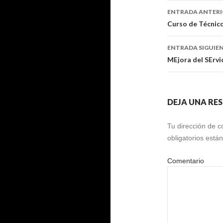
Navegaci
ENTRADA ANTER
de
Curso de Técnico
entradas
ENTRADA SIGUIE
MEjora del SErvi
DEJA UNA RE
Tu dirección de c
obligatorios est
Comentario