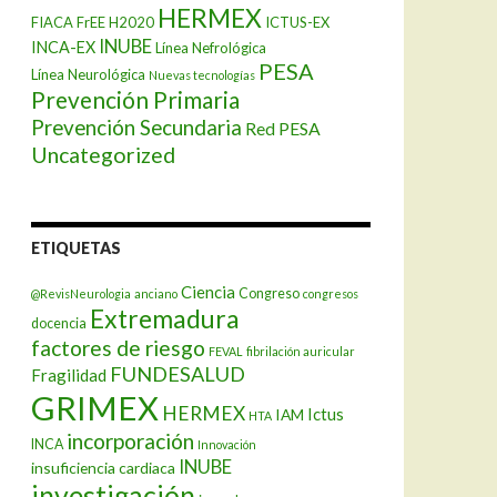
HERMEX
FIACA
FrEE
H2020
ICTUS-EX
INUBE
INCA-EX
Línea Nefrológica
PESA
Línea Neurológica
Nuevas tecnologías
Prevención Primaria
Prevención Secundaria
Red PESA
Uncategorized
ETIQUETAS
Ciencia
Congreso
@RevisNeurologia
anciano
congresos
Extremadura
docencia
factores de riesgo
FEVAL
fibrilación auricular
FUNDESALUD
Fragilidad
GRIMEX
HERMEX
Ictus
IAM
HTA
incorporación
INCA
Innovación
INUBE
insuficiencia cardiaca
investigación