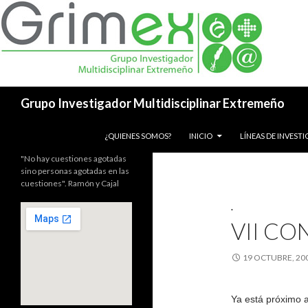
Buscar
Grupo Investigador Multidisciplinar Extremeño
SALTAR AL CONTENIDO
¿QUIENES SOMOS?
INICIO
LÍNEAS DE INVEST
"No hay cuestiones agotadas
sino personas agotadas en las
cuestiones". Ramón y Cajal
.
VII CO
19 OCTUBRE, 20
Ya está próximo 