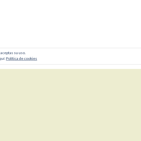
, aceptas su uso.
quí:
Política de cookies