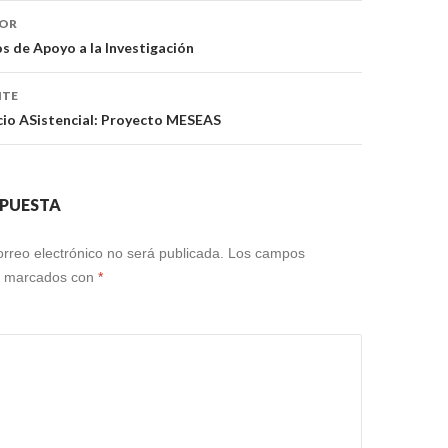
ón
IOR
s de Apoyo a la Investigación
NTE
cio ASistencial: Proyecto MESEAS
SPUESTA
orreo electrónico no será publicada.
Los campos
án marcados con
*