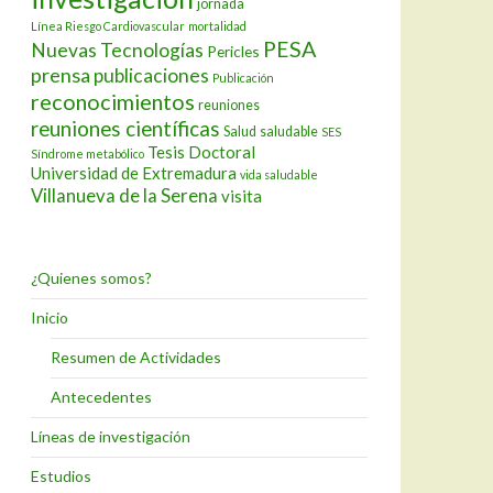
jornada
Línea Riesgo Cardiovascular
mortalidad
PESA
Nuevas Tecnologías
Pericles
prensa
publicaciones
Publicación
reconocimientos
reuniones
reuniones científicas
Salud
saludable
SES
Tesis Doctoral
Síndrome metabólico
Universidad de Extremadura
vida saludable
Villanueva de la Serena
visita
¿Quienes somos?
Inicio
Resumen de Actividades
Antecedentes
Líneas de investigación
Estudios