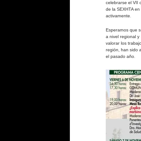
celebrarse el VII
de la SEXHTA en 
activamente.
Esperamos que se
a nivel regional 
valorar los traba
región, han sido 
el pasado año.