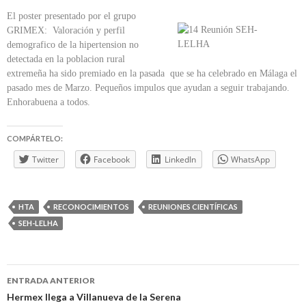
El poster presentado por el grupo
GRIMEX: Valoración y perfil
demografico de la hipertension no
detectada en la poblacion rural
extremeña ha sido premiado en la pasada que se ha celebrado en Málaga el
pasado mes de Marzo. Pequeños impulos que ayudan a seguir trabajando.
Enhorabuena a todos.
COMPÁRTELO:
Twitter
Facebook
LinkedIn
WhatsApp
HTA
RECONOCIMIENTOS
REUNIONES CIENTÍFICAS
SEH-LELHA
Navegación
ENTRADA ANTERIOR
de
Hermex llega a Villanueva de la Serena