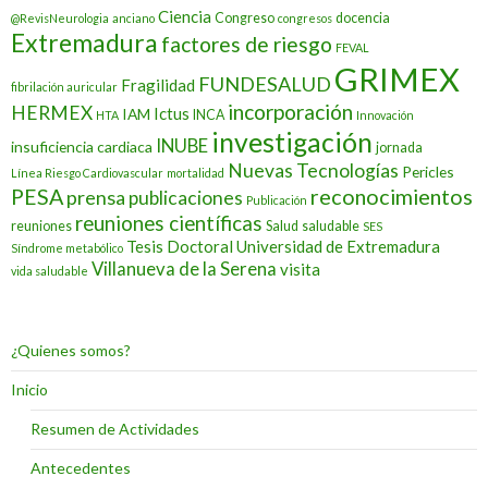
Ciencia
Congreso
docencia
@RevisNeurologia
anciano
congresos
Extremadura
factores de riesgo
FEVAL
GRIMEX
FUNDESALUD
Fragilidad
fibrilación auricular
incorporación
HERMEX
Ictus
IAM
INCA
HTA
Innovación
investigación
INUBE
insuficiencia cardiaca
jornada
Nuevas Tecnologías
Pericles
Línea Riesgo Cardiovascular
mortalidad
PESA
reconocimientos
prensa
publicaciones
Publicación
reuniones científicas
reuniones
Salud
saludable
SES
Tesis Doctoral
Universidad de Extremadura
Síndrome metabólico
Villanueva de la Serena
visita
vida saludable
¿Quienes somos?
Inicio
Resumen de Actividades
Antecedentes