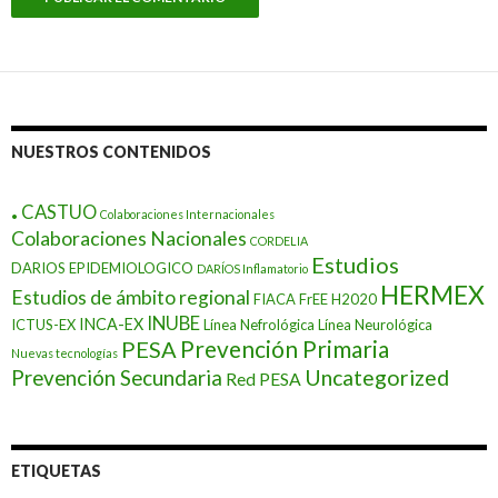
NUESTROS CONTENIDOS
.
CASTUO
Colaboraciones Internacionales
Colaboraciones Nacionales
CORDELIA
Estudios
DARIOS EPIDEMIOLOGICO
DARÍOS Inflamatorio
HERMEX
Estudios de ámbito regional
FIACA
FrEE
H2020
INUBE
INCA-EX
ICTUS-EX
Línea Nefrológica
Línea Neurológica
Prevención Primaria
PESA
Nuevas tecnologías
Prevención Secundaria
Uncategorized
Red PESA
ETIQUETAS