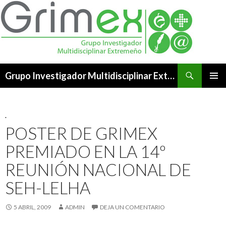
Buscar
Grupo Investigador Multidisciplinar Extremeño
SALTAR
MENÚ
AL
PRINCI
CONTENIDO
.
POSTER DE GRIMEX
PREMIADO EN LA 14º
REUNIÓN NACIONAL DE
SEH-LELHA
5 ABRIL, 2009
ADMIN
DEJA UN COMENTARIO