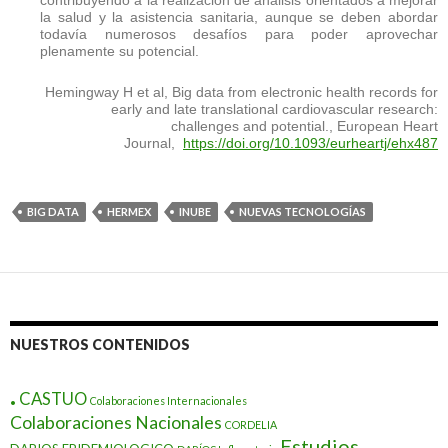
la salud y la asistencia sanitaria, aunque se deben abordar
todavía numerosos desafíos para poder aprovechar
plenamente su potencial.
Hemingway H et al, Big data from electronic health records for
early and late translational cardiovascular research:
challenges and potential., European Heart
Journal,
https://doi.org/10.1093/eurheartj/ehx487
BIG DATA
HERMEX
INUBE
NUEVAS TECNOLOGÍAS
NUESTROS CONTENIDOS
.
CASTUO
Colaboraciones Internacionales
Colaboraciones Nacionales
CORDELIA
Estudios