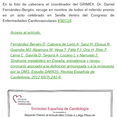
En la foto de cabecera el coordinador del GRIMEX, Dr. Daniel
Fernández-Bergés, recoge en nombre de todos el referido premio
en un acto celebrado en Sevilla dentro del Congreso de
Enfermedades Cardiovasculares
#SEC18
.
Acceso al artículo:
Fernández-Bergés D, Cabrera de León A, Sanz H, Elosua R,
Guembe MJ, Alzamora M, Vega T, Félix FJ, Oriz H, Rigo F,
Lama C, Gavrila D, Segura A, Lozano L y Narrugat J.
Síndrome metabólico en España: prevalencia y riesgo
coronario asociado a la definición armonizada y a la propuesta
por la OMS. Estudio DARIOS. Revista Española de
Cardiología. 2012;65(3):241-8.