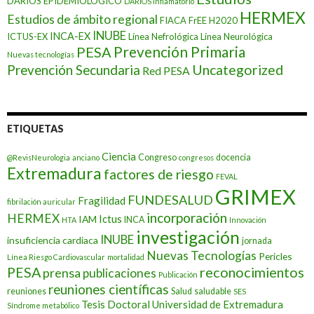
DARIOS EPIDEMIOLOGICO
DARÍOS Inflamatorio
HERMEX
Estudios de ámbito regional
FIACA
FrEE
H2020
INUBE
INCA-EX
ICTUS-EX
Línea Nefrológica
Línea Neurológica
Prevención Primaria
PESA
Nuevas tecnologías
Prevención Secundaria
Uncategorized
Red PESA
ETIQUETAS
Ciencia
Congreso
docencia
@RevisNeurologia
anciano
congresos
Extremadura
factores de riesgo
FEVAL
GRIMEX
FUNDESALUD
Fragilidad
fibrilación auricular
incorporación
HERMEX
Ictus
IAM
INCA
HTA
Innovación
investigación
INUBE
insuficiencia cardiaca
jornada
Nuevas Tecnologías
Pericles
Línea Riesgo Cardiovascular
mortalidad
PESA
reconocimientos
prensa
publicaciones
Publicación
reuniones científicas
reuniones
Salud
saludable
SES
Tesis Doctoral
Universidad de Extremadura
Síndrome metabólico