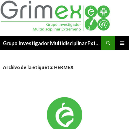
Buscar
Grupo Investigador Multidisciplinar Extremeño
SALTAR
MENÚ
AL
PRINCI
CONTENIDO
Archivo de la etiqueta: HERMEX