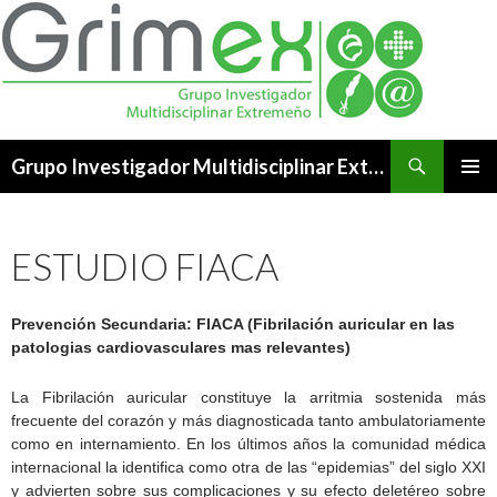
Buscar
Grupo Investigador Multidisciplinar Extremeño
SALTAR
MENÚ
AL
PRINCI
CONTENIDO
ESTUDIO FIACA
Prevención Secundaria: FIACA (Fibrilación auricular en las
patologias cardiovasculares mas relevantes)
La Fibrilación auricular constituye la arritmia sostenida más
frecuente del corazón y más diagnosticada tanto ambulatoriamente
como en internamiento. En los últimos años la comunidad médica
internacional la identifica como otra de las “epidemias” del siglo XXI
y advierten sobre sus complicaciones y su efecto deletéreo sobre