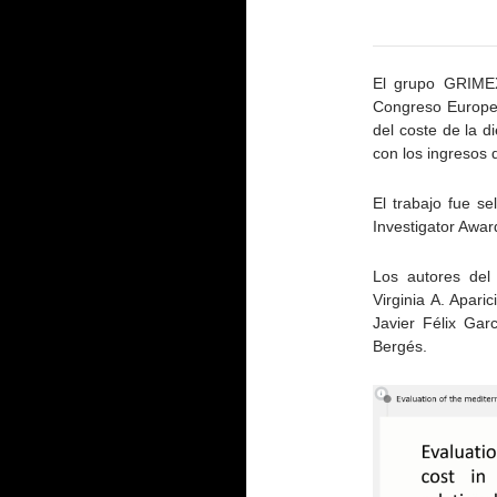
El grupo GRIMEX
Congreso Europeo
del coste de la d
con los ingresos 
El trabajo fue s
Investigator Awar
Los autores del e
Virginia A. Apar
Javier Félix Gar
Bergés.