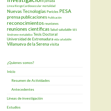
jornada
Línea Riesgo Cardiovascular
mortalidad
PESA
Nuevas Tecnologías
Pericles
prensa
publicaciones
Publicación
reconocimientos
reuniones
reuniones científicas
Salud
saludable
SES
Tesis Doctoral
Síndrome metabólico
Universidad de Extremadura
vida saludable
Villanueva de la Serena
visita
¿Quienes somos?
Inicio
Resumen de Actividades
Antecedentes
Líneas de investigación
Estudios