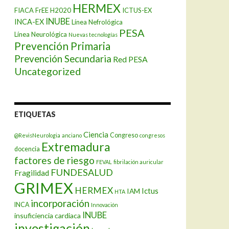
HERMEX
FIACA
FrEE
H2020
ICTUS-EX
INUBE
INCA-EX
Línea Nefrológica
PESA
Línea Neurológica
Nuevas tecnologías
Prevención Primaria
Prevención Secundaria
Red PESA
Uncategorized
ETIQUETAS
Ciencia
Congreso
@RevisNeurologia
anciano
congresos
Extremadura
docencia
factores de riesgo
FEVAL
fibrilación auricular
FUNDESALUD
Fragilidad
GRIMEX
HERMEX
Ictus
IAM
HTA
incorporación
INCA
Innovación
INUBE
insuficiencia cardiaca
investigación