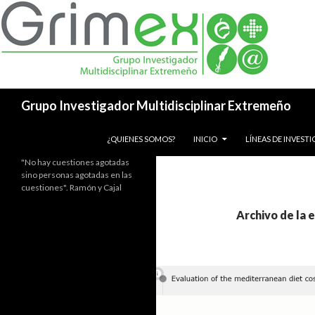
Buscar
Grupo Investigador Multidisciplinar Extremeño
SALTAR AL CONTENIDO
¿QUIENES SOMOS?
INICIO
LÍNEAS DE INVEST
"No hay cuestiones agotadas
sino personas agotadas en las
cuestiones". Ramón y Cajal
Archivo de la 