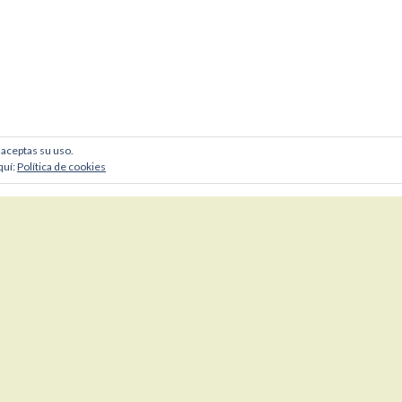
, aceptas su uso.
quí:
Política de cookies