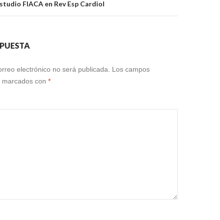
estudio FIACA en Rev Esp Cardiol
SPUESTA
orreo electrónico no será publicada.
Los campos
án marcados con
*