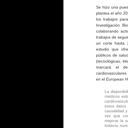
Se hizo una pues
plantea el año 20
los trabajos para
Investigación B
colaborando acti
trabajos de segu
un corte hasta 
estudio que ofr
públicos de salu
(tecnológicas, ét
marcará el des
cardiovasculares
en el
European He
La disponibi
médicos está
cardiovascul
estos datos
causalidad y
vez que con
mejorar la s
todavía num