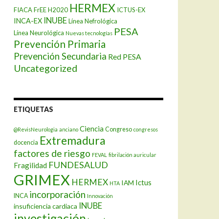
HERMEX
FIACA
FrEE
H2020
ICTUS-EX
INUBE
INCA-EX
Línea Nefrológica
PESA
Línea Neurológica
Nuevas tecnologías
Prevención Primaria
Prevención Secundaria
Red PESA
Uncategorized
ETIQUETAS
Ciencia
Congreso
@RevisNeurologia
anciano
congresos
Extremadura
docencia
factores de riesgo
FEVAL
fibrilación auricular
FUNDESALUD
Fragilidad
GRIMEX
HERMEX
Ictus
IAM
HTA
incorporación
INCA
Innovación
INUBE
insuficiencia cardiaca
investigación