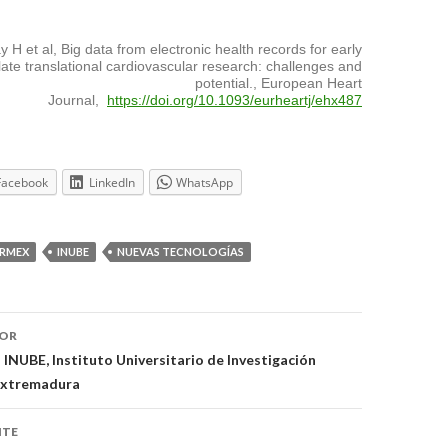
H et al, Big data from electronic health records for early
late translational cardiovascular research: challenges and
potential., European Heart
Journal,
https://doi.org/10.1093/eurheartj/ehx487
Facebook
LinkedIn
WhatsApp
RMEX
INUBE
NUEVAS TECNOLOGÍAS
ón
IOR
 INUBE, Instituto Universitario de Investigación
 Extremadura
NTE