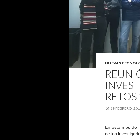
NUEVAS TECNOL
REUNI
INVES
RETOS 
19 FEBRERO, 20
En este mes de f
de los investiga