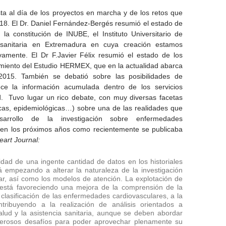
ta al día de los proyectos en marcha y de los retos que
18. El Dr. Daniel Fernández-Bergés resumió el estado de
 la constitución de INUBE, el Instituto Universitario de
iosanitaria en Extremadura en cuya creación estamos
vamente. El Dr F.Javier Félix resumió el estado de los
imiento del Estudio HERMEX, que en la actualidad abarca
2015. También se debatió sobre las posibilidades de
ece la información acumulada dentro de los servicios
d. Tuvo lugar un rico debate, con muy diversas facetas
icas, epidemiológicas…) sobre una de las realidades que
arrollo de la investigación sobre enfermedades
 en los próximos años como recientemente se publicaba
art Journal:
lidad de una ingente cantidad de datos en los historiales
 empezando a alterar la naturaleza de la investigación
ar, así como los modelos de atención. La explotación de
 está favoreciendo una mejora de la comprensión de la
 clasificación de las enfermedades cardiovasculares, a la
tribuyendo a la realización de análisis orientados a
alud y la asistencia sanitaria, aunque se deben abordar
erosos desafíos para poder aprovechar plenamente su