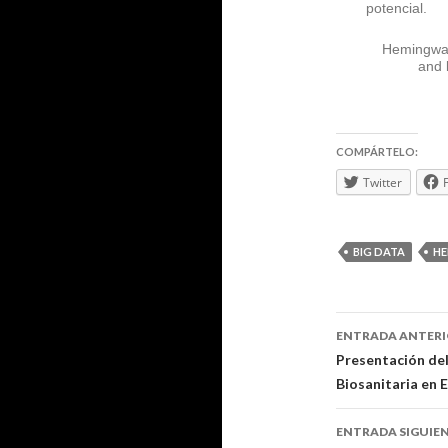
potencial.
Hemingway 
and 
COMPÁRTELO:
Twitter
BIG DATA
HE
Navegaci
ENTRADA ANTER
de
Presentación del
Biosanitaria en
entradas
ENTRADA SIGUIE