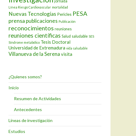
jornada
Línea Riesgo Cardiovascular
mortalidad
PESA
Nuevas Tecnologías
Pericles
prensa
publicaciones
Publicación
reconocimientos
reuniones
reuniones científicas
Salud
saludable
SES
Tesis Doctoral
Síndrome metabólico
Universidad de Extremadura
vida saludable
Villanueva de la Serena
visita
¿Quienes somos?
Inicio
Resumen de Actividades
Antecedentes
Líneas de investigación
Estudios