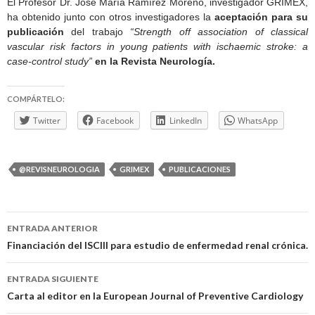
El Profesor Dr. José María Ramírez Moreno, investigador GRIMEX,
ha obtenido junto con otros investigadores la
aceptación para su
publicación
del trabajo
“Strength off association of classical
vascular risk factors in young patients with ischaemic stroke: a
case-control study”
en la Revista Neurología.
COMPÁRTELO:
Twitter
Facebook
LinkedIn
WhatsApp
@REVISNEUROLOGIA
GRIMEX
PUBLICACIONES
Navegación
ENTRADA ANTERIOR
de
Financiación del ISCIII para estudio de enfermedad renal crónica.
entradas
ENTRADA SIGUIENTE
Carta al editor en la European Journal of Preventive Cardiology