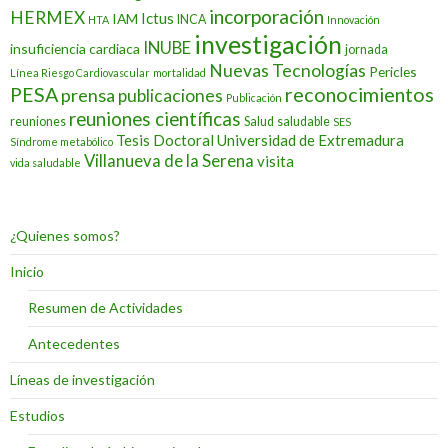
incorporación
HERMEX
Ictus
IAM
INCA
HTA
Innovación
investigación
INUBE
insuficiencia cardiaca
jornada
Nuevas Tecnologías
Pericles
Línea Riesgo Cardiovascular
mortalidad
PESA
reconocimientos
prensa
publicaciones
Publicación
reuniones científicas
reuniones
Salud
saludable
SES
Tesis Doctoral
Universidad de Extremadura
Síndrome metabólico
Villanueva de la Serena
visita
vida saludable
¿Quienes somos?
Inicio
Resumen de Actividades
Antecedentes
Líneas de investigación
Estudios