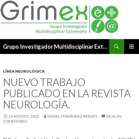
Buscar
Grupo Investigador Multidisciplinar Extremeño
SALTAR
MENÚ
AL
PRINCI
CONTENIDO
LÍNEA NEUROLÓGICA
NUEVO TRABAJO
PUBLICADO EN LA REVISTA
NEUROLOGÍA.
23 AGOSTO, 2022
DANIEL FERNÁNDEZ-BERGÉS
DEJA UN
COMENTARIO