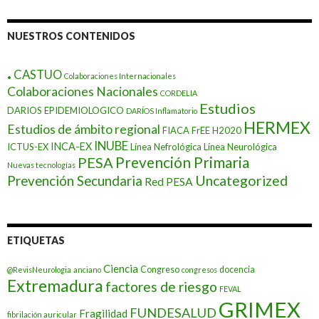
NUESTROS CONTENIDOS
.
CASTUO
Colaboraciones Internacionales
Colaboraciones Nacionales
CORDELIA
Estudios
DARIOS EPIDEMIOLOGICO
DARÍOS Inflamatorio
HERMEX
Estudios de ámbito regional
FIACA
FrEE
H2020
INUBE
INCA-EX
ICTUS-EX
Línea Nefrológica
Línea Neurológica
Prevención Primaria
PESA
Nuevas tecnologías
Prevención Secundaria
Uncategorized
Red PESA
ETIQUETAS
Ciencia
Congreso
docencia
@RevisNeurologia
anciano
congresos
Extremadura
factores de riesgo
FEVAL
GRIMEX
FUNDESALUD
Fragilidad
fibrilación auricular