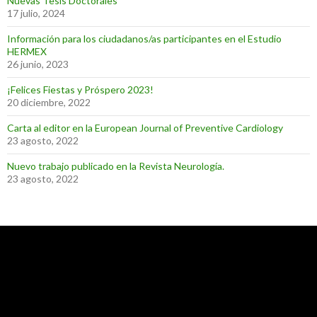
Nuevas Tesis Doctorales
17 julio, 2024
Información para los ciudadanos/as participantes en el Estudio
HERMEX
26 junio, 2023
¡Felices Fiestas y Próspero 2023!
20 diciembre, 2022
Carta al editor en la European Journal of Preventive Cardiology
23 agosto, 2022
Nuevo trabajo publicado en la Revista Neurología.
23 agosto, 2022