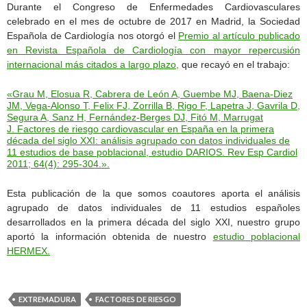
Durante el Congreso de Enfermedades Cardiovasculares
celebrado en el mes de octubre de 2017 en Madrid, la Sociedad
Española de Cardiología nos otorgó el
Premio al artículo publicado
en Revista Española de Cardiología con mayor repercusión
internacional más citados a largo plazo,
que recayó en el trabajo:
«Grau M, Elosua R, Cabrera de León A, Guembe MJ, Baena-Diez
JM, Vega-Alonso T, Felix FJ, Zorrilla B, Rigo F, Lapetra J, Gavrila D,
Segura A, Sanz H, Fernández-Berges DJ, Fitó M, Marrugat
J. Factores de riesgo cardiovascular en España en la primera
década del siglo XXI: análisis agrupado con datos individuales de
11 estudios de base poblacional, estudio DARIOS. Rev Esp Cardiol
2011; 64(4): 295-304.».
Esta publicación de la que somos coautores aporta el análisis
agrupado de datos individuales de 11 estudios españoles
desarrollados en la primera década del siglo XXI, nuestro grupo
aportó la información obtenida de nuestro
estudio poblacional
HERMEX.
EXTREMADURA
FACTORES DE RIESGO