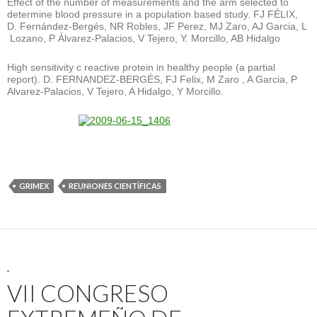
Effect of the number of measurements and the arm selected to
determine blood pressure in a population based study. FJ FÉLIX,
D. Fernández-Bergés, NR Robles, JF Perez, MJ Zaro, AJ Garcia, L
Lozano, P Álvarez-Palacios, V Tejero, Y. Morcillo, AB Hidalgo
High sensitivity c reactive protein in healthy people (a partial
report). D. FERNANDEZ-BERGÉS, FJ Felix, M Zaro , A Garcia, P
Alvarez-Palacios, V Tejero, A Hidalgo, Y Morcillo.
GRIMEX
REUNIONES CIENTÍFICAS
.
VII CONGRESO