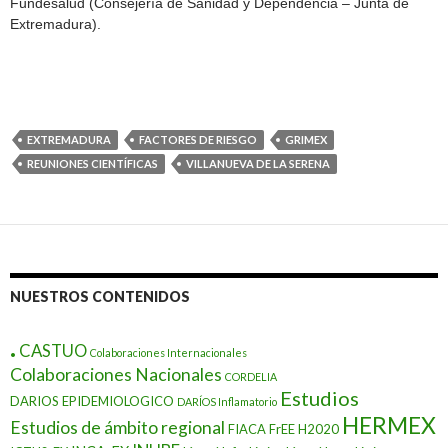
Fundesalud (Consejería de Sanidad y Dependencia – Junta de
Extremadura).
EXTREMADURA
FACTORES DE RIESGO
GRIMEX
REUNIONES CIENTÍFICAS
VILLANUEVA DE LA SERENA
NUESTROS CONTENIDOS
.
CASTUO
Colaboraciones Internacionales
Colaboraciones Nacionales
CORDELIA
Estudios
DARIOS EPIDEMIOLOGICO
DARÍOS Inflamatorio
HERMEX
Estudios de ámbito regional
FIACA
FrEE
H2020