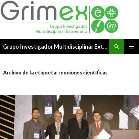
Buscar
Grupo Investigador Multidisciplinar Extremeño
SALTAR
MENÚ
AL
PRINCI
CONTENIDO
Archivo de la etiqueta: reuniones científicas