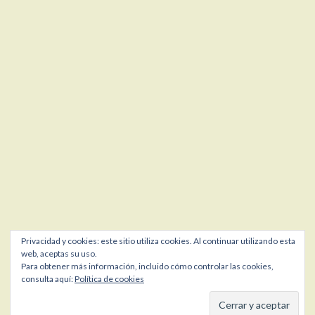
Privacidad y cookies: este sitio utiliza cookies. Al continuar utilizando esta
web, aceptas su uso.
Para obtener más información, incluido cómo controlar las cookies,
consulta aquí:
Política de cookies