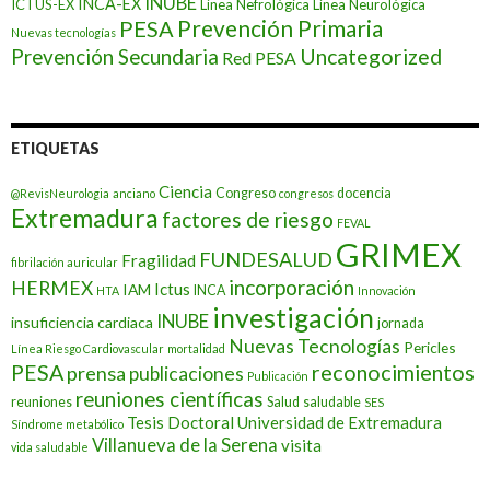
INUBE
INCA-EX
ICTUS-EX
Línea Nefrológica
Línea Neurológica
Prevención Primaria
PESA
Nuevas tecnologías
Prevención Secundaria
Uncategorized
Red PESA
ETIQUETAS
Ciencia
Congreso
docencia
@RevisNeurologia
anciano
congresos
Extremadura
factores de riesgo
FEVAL
GRIMEX
FUNDESALUD
Fragilidad
fibrilación auricular
incorporación
HERMEX
Ictus
IAM
INCA
HTA
Innovación
investigación
INUBE
insuficiencia cardiaca
jornada
Nuevas Tecnologías
Pericles
Línea Riesgo Cardiovascular
mortalidad
PESA
reconocimientos
prensa
publicaciones
Publicación
reuniones científicas
reuniones
Salud
saludable
SES
Tesis Doctoral
Universidad de Extremadura
Síndrome metabólico
Villanueva de la Serena
visita
vida saludable