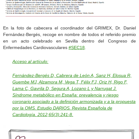
En la foto de cabecera el coordinador del GRIMEX, Dr. Daniel
Fernández-Bergés, recoge en nombre de todos el referido premio
en un acto celebrado en Sevilla dentro del Congreso de
Enfermedades Cardiovasculares
#SEC18
.
Acceso al artículo:
Fernández-Bergés D, Cabrera de León A, Sanz H, Elosua R,
Guembe MJ, Alzamora M, Vega T, Félix FJ, Oriz H, Rigo F,
Lama C, Gavrila D, Segura A, Lozano L y Narrugat J.
Síndrome metabólico en España: prevalencia y riesgo
coronario asociado a la definición armonizada y a la propuesta
por la OMS. Estudio DARIOS. Revista Española de
Cardiología. 2012;65(3):241-8.