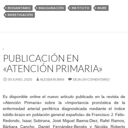
BIOSANITARIO
INAUGURACIÓN
INSTITUTO
INUBE
INVESTIGACIÓN
.
PUBLICACIÓN EN
«ATENCIÓN PRIMARIA»
30 JUNIO, 2020
ALESSIA RUBINI
DEJA UN COMENTARIO
Es disponible online el nuevo articulo publicado en la revista de
«Atención Primaria» sobre la «Importancia pronóstica de la
enfermedad arterial periférica diagnosticada mediante el índice
tobillo-brazo en población general española» de
Francisco J. Félix-
Redondo,
Isaac Subirana
, José Miguel Baena-Diez
, Rafel Ramos
,
Bárbara Cancho
, Daniel Fernández-Bergés y
Nicolás Roberto