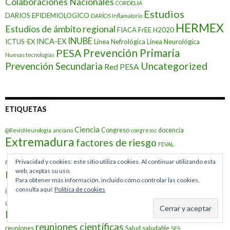
Colaboraciones Nacionales
CORDELIA
Estudios
DARIOS EPIDEMIOLOGICO
DARÍOS Inflamatorio
HERMEX
Estudios de ámbito regional
FIACA
FrEE
H2020
INUBE
INCA-EX
ICTUS-EX
Línea Nefrológica
Línea Neurológica
Prevención Primaria
PESA
Nuevas tecnologías
Prevención Secundaria
Uncategorized
Red PESA
ETIQUETAS
Ciencia
Congreso
docencia
@RevisNeurologia
anciano
congresos
Extremadura
factores de riesgo
FEVAL
GRIMEX
FUNDESALUD
Fragilidad
Privacidad y cookies: este sitio utiliza cookies. Al continuar utilizando esta
fibrilación auricular
web, aceptas su uso.
incorporación
HERMEX
Ictus
IAM
INCA
HTA
Innovación
Para obtener más información, incluido cómo controlar las cookies,
investigación
INUBE
consulta aquí:
Política de cookies
insuficiencia cardiaca
jornada
Nuevas Tecnologías
Pericles
Línea Riesgo Cardiovascular
mortalidad
PESA
reconocimientos
prensa
publicaciones
Publicación
reuniones científicas
reuniones
Salud
saludable
SES