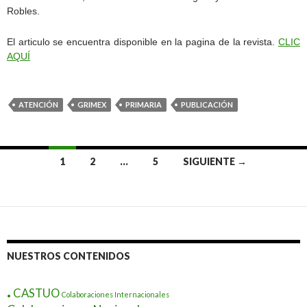
Robles.
El articulo se encuentra disponible en la pagina de la revista.
CLIC
AQUÍ
ATENCIÓN
GRIMEX
PRIMARIA
PUBLICACIÓN
Ir
1
2
…
5
SIGUIENTE →
a
las
entradas
NUESTROS CONTENIDOS
.
CASTUO
Colaboraciones Internacionales