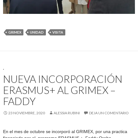
GRIMEX
UNIDAD
VISITA
.
NUEVA INCORPORACIÓN
ERASMUS+ AL GRIMEX –
FADDY
23 NOVIEMBRE, 2020
ALESSIA RUBINI
DEJA UN COMENTARIO
En el mes de octubre se incorporó al GRIMEX, por una practica
financiada por el programa ERASMUS +, Faddy Oraha.