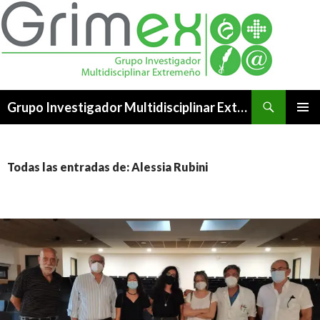
Buscar
Grupo Investigador Multidisciplinar Extremeño
SALTAR
MENÚ
AL
PRINCI
CONTENIDO
Todas las entradas de: Alessia Rubini