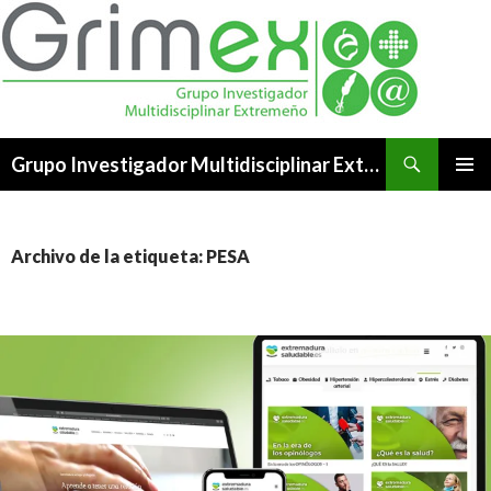
Buscar
Grupo Investigador Multidisciplinar Extremeño
SALTAR
MENÚ
AL
PRINCI
CONTENIDO
Archivo de la etiqueta: PESA