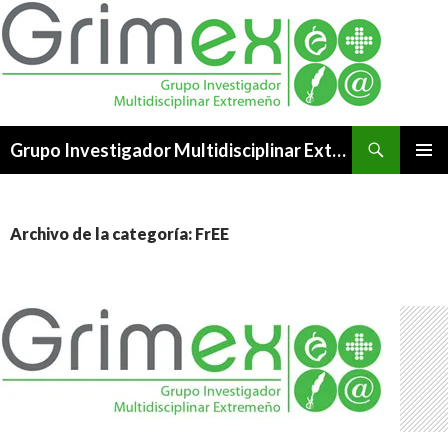
Buscar
Grupo Investigador Multidisciplinar Extremeño
SALTAR
MENÚ
AL
PRINCI
CONTENIDO
Archivo de la categoría: FrEE