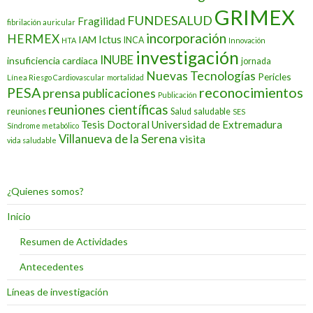
GRIMEX
FUNDESALUD
Fragilidad
fibrilación auricular
incorporación
HERMEX
Ictus
IAM
INCA
HTA
Innovación
investigación
INUBE
insuficiencia cardiaca
jornada
Nuevas Tecnologías
Pericles
Línea Riesgo Cardiovascular
mortalidad
PESA
reconocimientos
prensa
publicaciones
Publicación
reuniones científicas
reuniones
Salud
saludable
SES
Tesis Doctoral
Universidad de Extremadura
Síndrome metabólico
Villanueva de la Serena
visita
vida saludable
¿Quienes somos?
Inicio
Resumen de Actividades
Antecedentes
Líneas de investigación