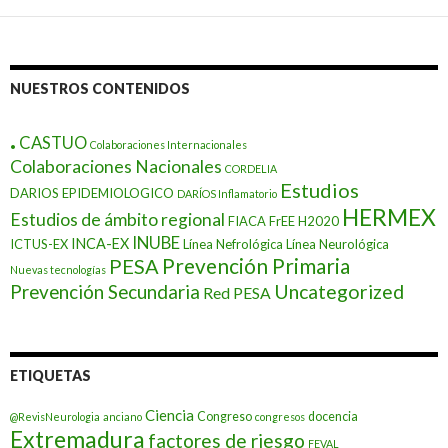
NUESTROS CONTENIDOS
.
CASTUO
Colaboraciones Internacionales
Colaboraciones Nacionales
CORDELIA
Estudios
DARIOS EPIDEMIOLOGICO
DARÍOS Inflamatorio
HERMEX
Estudios de ámbito regional
FIACA
FrEE
H2020
INUBE
INCA-EX
ICTUS-EX
Línea Nefrológica
Línea Neurológica
Prevención Primaria
PESA
Nuevas tecnologías
Prevención Secundaria
Uncategorized
Red PESA
ETIQUETAS
Ciencia
Congreso
docencia
@RevisNeurologia
anciano
congresos
Extremadura
factores de riesgo
FEVAL