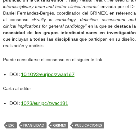
publicación la carta al editor
“Frailty Health Team: the need of an
interdisciplinary team and better clinical records”
enviada por el Dr.
Daniel Fernández-Bergés, coordinador del GRIMEX, en referencia
al consenso
«Frailty in cardiology: definition, assessment and
clinical implications for general cardiology”
en la que se
destaca la
necesidad de los grupos interdisciplinares en investigación
que incluyan a
todas las disciplinas
que participan en su diseño,
realización y análisis.
Puede consultarse el consenso en el siguiente link:
DOI:
10.1093/eurjpc/zwaa167
Carta al editor:
DOI:
1093/eurjpc/zwac181
ESC
FRAGILIDAD
GRIMEX
PUBLICACIONES