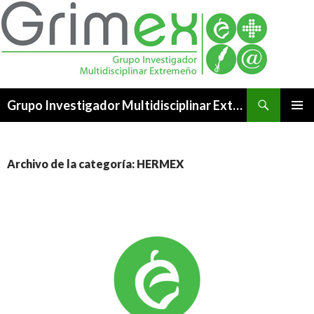
Buscar
Grupo Investigador Multidisciplinar Extremeño
SALTAR
MENÚ
AL
PRINCI
CONTENIDO
Archivo de la categoría: HERMEX