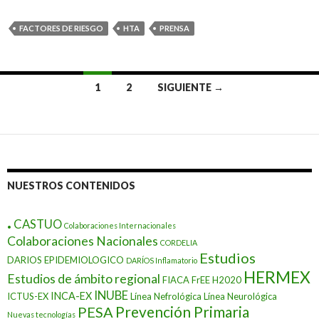
FACTORES DE RIESGO
HTA
PRENSA
Ir
1
2
SIGUIENTE →
a
las
entradas
NUESTROS CONTENIDOS
.
CASTUO
Colaboraciones Internacionales
Colaboraciones Nacionales
CORDELIA
Estudios
DARIOS EPIDEMIOLOGICO
DARÍOS Inflamatorio
HERMEX
Estudios de ámbito regional
FIACA
FrEE
H2020
INUBE
INCA-EX
ICTUS-EX
Línea Nefrológica
Línea Neurológica
Prevención Primaria
PESA
Nuevas tecnologías