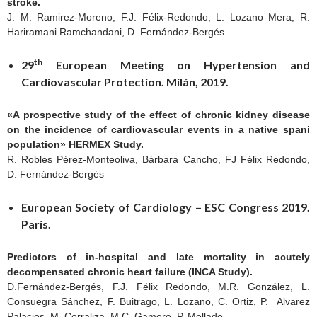
stroke.
J. M. Ramirez-Moreno, F.J. Félix-Redondo, L. Lozano Mera, R.
Hariramani Ramchandani, D. Fernández-Bergés.
th
29
European Meeting on Hypertension and
Cardiovascular Protection. Milán, 2019.
«A prospective study of the effect of chronic kidney disease
on the incidence of cardiovascular events in a native spani
population» HERMEX Study.
R. Robles Pérez-Monteoliva, Bárbara Cancho, FJ Félix Redondo,
D. Fernández-Bergés
European Society of Cardiology – ESC Congress 2019.
París.
Predictors of in-hospital and late mortality in acutely
decompensated chronic heart failure (INCA Study).
D.Fernández-Bergés, F.J. Félix Redondo, M.R. González, L.
Consuegra Sánchez, F. Buitrago, L. Lozano, C. Ortiz, P. Alvarez
Palacios, M. Corraliza, M.C. Gamero, P. Mellado.