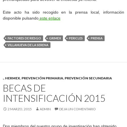
Este acto ha sido recogido en la prensa local, información
disponible pulsando
este enlace
FACTORES DE RIESGO
GRIMEX
PERICLES
PRENSA
VILLANUEVA DE LA SERENA
.
,
HERMEX
,
PREVENCIÓN PRIMARIA
,
PREVENCIÓN SECUNDARIA
BECAS DE
INTENSIFICACIÓN 2015
2 MARZO, 2015
ADMIN
DEJA UN COMENTARIO
Dos miembros del nuestro grupo de investigación han obtenido