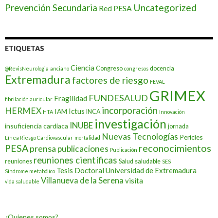
Prevención Secundaria
Uncategorized
Red PESA
ETIQUETAS
Ciencia
Congreso
docencia
@RevisNeurologia
anciano
congresos
Extremadura
factores de riesgo
FEVAL
GRIMEX
FUNDESALUD
Fragilidad
fibrilación auricular
incorporación
HERMEX
Ictus
IAM
INCA
HTA
Innovación
investigación
INUBE
insuficiencia cardiaca
jornada
Nuevas Tecnologías
Pericles
Línea Riesgo Cardiovascular
mortalidad
PESA
reconocimientos
prensa
publicaciones
Publicación
reuniones científicas
reuniones
Salud
saludable
SES
Tesis Doctoral
Universidad de Extremadura
Síndrome metabólico
Villanueva de la Serena
visita
vida saludable
¿Quienes somos?