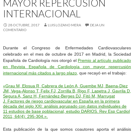
MAYOR REPERCUSIÓN
INTERNACIONAL
28 OCTUBRE, 2017
LUIS LOZANO MERA
DEJA UN
COMENTARIO
Durante el Congreso de Enfermedades Cardiovasculares
celebrado en el mes de octubre de 2017 en Madrid, la Sociedad
Española de Cardiología nos otorgó el
Premio al artículo publicado
en Revista Española de Cardiología con mayor repercusión
internacional más citados a largo plazo,
que recayó en el trabajo:
«Grau M, Elosua R, Cabrera de León A, Guembe MJ, Baena-Diez
JM, Vega-Alonso T, Felix FJ, Zorrilla B, Rigo F, Lapetra J, Gavrila D,
Segura A, Sanz H, Fernández-Berges DJ, Fitó M, Marrugat
J. Factores de riesgo cardiovascular en España en la primera
década del siglo XXI: análisis agrupado con datos individuales de
11 estudios de base poblacional, estudio DARIOS. Rev Esp Cardiol
2011; 64(4): 295-304.».
Esta publicación de la que somos coautores aporta el análisis