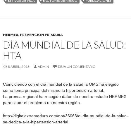
ESTILOS DE VIDA
FACTORES DE RIESGO
PUBLICACIONES
HERMEX
,
PREVENCIÓN PRIMARIA
DÍA MUNDIAL DE LA SALUD:
HTA
8 ABRIL, 2013
ADMIN
DEJA UN COMENTARIO
Coincidiendo con el día mundial de la salud la OMS ha elegido
como tema principal del mismo la hipertensión arterial.
La prensa regional ha recogido datos de nuestro estudio HERMEX
para situar el problema un nuestra región.
http://digitalextremadura.com/not/36063/el-dia-mundial-de-la-salud-
se-dedica-a-la-hipertension-arterial