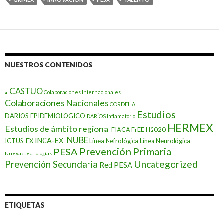
NUESTROS CONTENIDOS
.
CASTUO
Colaboraciones Internacionales
Colaboraciones Nacionales
CORDELIA
Estudios
DARIOS EPIDEMIOLOGICO
DARÍOS Inflamatorio
HERMEX
Estudios de ámbito regional
FIACA
FrEE
H2020
INUBE
INCA-EX
ICTUS-EX
Línea Nefrológica
Línea Neurológica
Prevención Primaria
PESA
Nuevas tecnologías
Prevención Secundaria
Uncategorized
Red PESA
ETIQUETAS