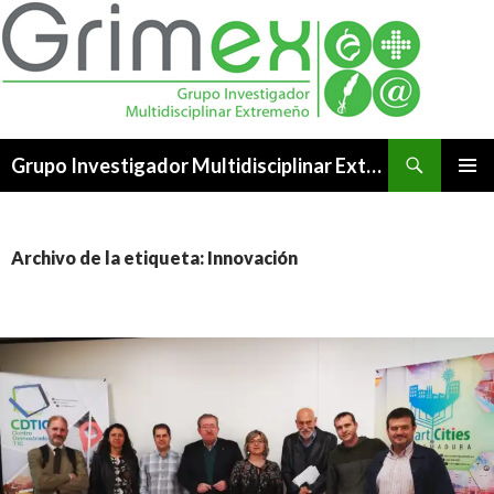
Buscar
Grupo Investigador Multidisciplinar Extremeño
SALTAR
MENÚ
AL
PRINCI
CONTENIDO
Archivo de la etiqueta: Innovación