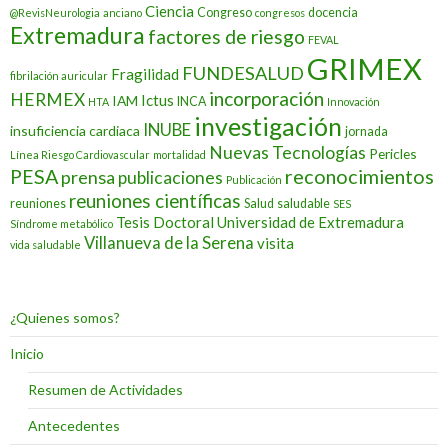
Ciencia
Congreso
docencia
@RevisNeurologia
anciano
congresos
Extremadura
factores de riesgo
FEVAL
GRIMEX
FUNDESALUD
Fragilidad
fibrilación auricular
incorporación
HERMEX
Ictus
IAM
INCA
HTA
Innovación
investigación
INUBE
insuficiencia cardiaca
jornada
Nuevas Tecnologías
Pericles
Línea Riesgo Cardiovascular
mortalidad
PESA
reconocimientos
prensa
publicaciones
Publicación
reuniones científicas
reuniones
Salud
saludable
SES
Tesis Doctoral
Universidad de Extremadura
Síndrome metabólico
Villanueva de la Serena
visita
vida saludable
¿Quienes somos?
Inicio
Resumen de Actividades
Antecedentes