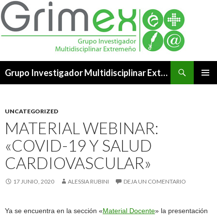
Buscar
Grupo Investigador Multidisciplinar Extremeño
SALTAR
MENÚ
AL
PRINCI
CONTENIDO
UNCATEGORIZED
MATERIAL WEBINAR:
«COVID-19 Y SALUD
CARDIOVASCULAR»
17 JUNIO, 2020
ALESSIA RUBINI
DEJA UN COMENTARIO
Ya se encuentra en la sección «
Material Docente
» la presentación