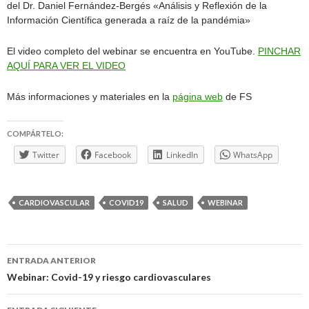
del Dr. Daniel Fernández-Bergés «Análisis y Reflexión de la
Información Científica generada a raíz de la pandémia»
El video completo del webinar se encuentra en YouTube.
PINCHAR
AQUÍ PARA VER EL VIDEO
Más informaciones y materiales en la
página web
de FS
COMPÁRTELO:
Twitter
Facebook
LinkedIn
WhatsApp
CARDIOVASCULAR
COVID19
SALUD
WEBINAR
Navegación
ENTRADA ANTERIOR
de
Webinar: Covid-19 y riesgo cardiovasculares
entradas