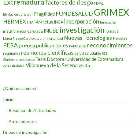
Extremadura
factores de riesgo
FEVAL
GRIMEX
FUNDESALUD
Fragilidad
fibrilación auricular
incorporación
HERMEX
Ictus
IAM
INCA
HTA
Innovación
investigación
INUBE
insuficiencia cardiaca
jornada
Nuevas Tecnologías
Pericles
Línea Riesgo Cardiovascular
mortalidad
PESA
reconocimientos
prensa
publicaciones
Publicación
reuniones científicas
reuniones
Salud
saludable
SES
Tesis Doctoral
Universidad de Extremadura
Síndrome metabólico
Villanueva de la Serena
visita
vida saludable
¿Quienes somos?
Inicio
Resumen de Actividades
Antecedentes
Líneas de investigación