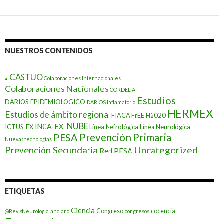
NUESTROS CONTENIDOS
.
CASTUO
Colaboraciones Internacionales
Colaboraciones Nacionales
CORDELIA
Estudios
DARIOS EPIDEMIOLOGICO
DARÍOS Inflamatorio
HERMEX
Estudios de ámbito regional
FIACA
FrEE
H2020
INUBE
INCA-EX
ICTUS-EX
Línea Nefrológica
Línea Neurológica
Prevención Primaria
PESA
Nuevas tecnologías
Prevención Secundaria
Uncategorized
Red PESA
ETIQUETAS
Ciencia
Congreso
docencia
@RevisNeurologia
anciano
congresos