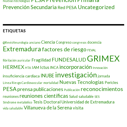
Nuevas tecnologías
Prevención Secundaria
Uncategorized
Red PESA
ETIQUETAS
Ciencia
Congreso
docencia
@RevisNeurologia
anciano
congresos
Extremadura
factores de riesgo
FEVAL
GRIMEX
FUNDESALUD
Fragilidad
fibrilación auricular
incorporación
HERMEX
Ictus
IAM
INCA
HTA
Innovación
investigación
INUBE
insuficiencia cardiaca
jornada
Nuevas Tecnologías
Pericles
Línea Riesgo Cardiovascular
mortalidad
PESA
reconocimientos
prensa
publicaciones
Publicación
reuniones científicas
reuniones
Salud
saludable
SES
Tesis Doctoral
Universidad de Extremadura
Síndrome metabólico
Villanueva de la Serena
visita
vida saludable